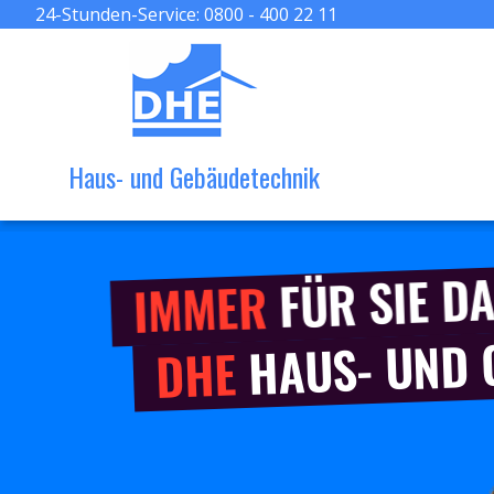
24-Stunden-Service:
0800 - 400 22 11
Haus- und Gebäudetechnik
FÜR SIE DA
IMMER
HAUS- UND
DHE