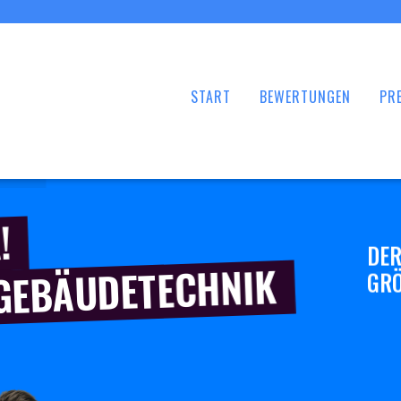
START
BEWERTUNGEN
PRE
!
DER
 GEBÄUDETECHNIK
GRÖ