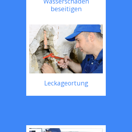
Wasserschaden
beseitigen
Leckageortung