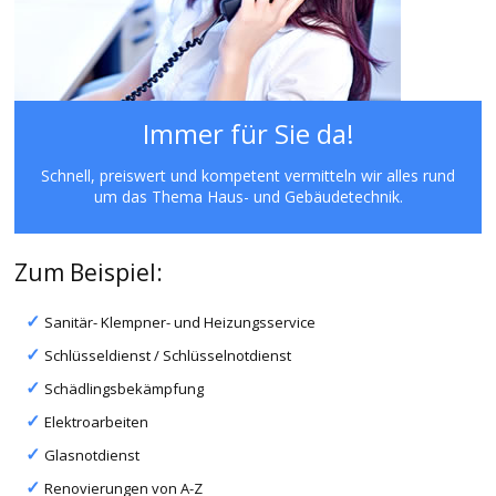
Immer für Sie da!
Schnell, preiswert und kompetent vermitteln wir alles rund
um das Thema Haus- und Gebäudetechnik.
Zum Beispiel:
Sanitär- Klempner- und Heizungsservice
Schlüsseldienst / Schlüsselnotdienst
Schädlingsbekämpfung
Elektroarbeiten
Glasnotdienst
Renovierungen von A-Z