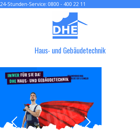
24-Stunden-Service:
0800 - 400 22 11
≡ MENU
Haus- und Gebäudetechnik
FÜR SIE DA!
IMMER
DER HANDWERKER ENGEL
HAUS- UND GEBÄUDETECHNIK
GRÖßER, BESSER & SCHNELLER
DHE