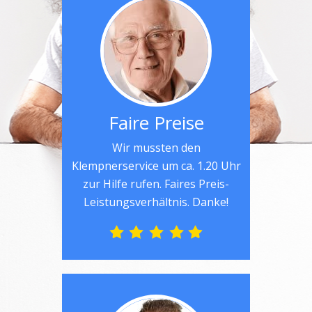
Faire Preise
Wir mussten den
Klempnerservice um ca. 1.20 Uhr
zur Hilfe rufen. Faires Preis-
Leistungsverhältnis. Danke!