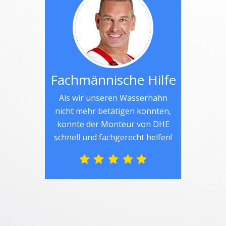
Fachmännische Hilfe
Als wir unseren Wasserhahn
nicht mehr betätigen konnten,
konnte der Monteur von DHE
schnell und fachgerecht helfen!