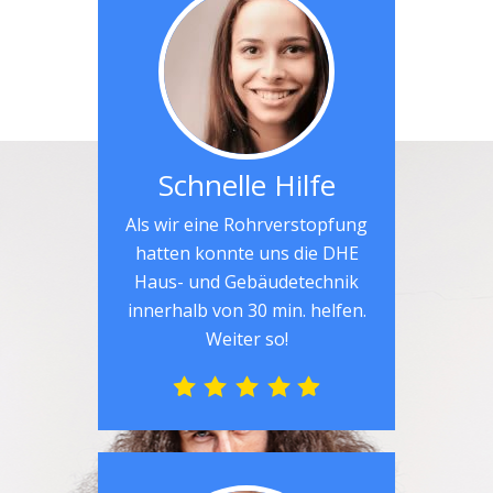
Schnelle Hilfe
Als wir eine Rohrverstopfung
hatten konnte uns die DHE
Haus- und Gebäudetechnik
innerhalb von 30 min. helfen.
Weiter so!