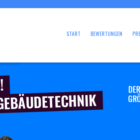
START
BEWERTUNGEN
PRE
!
DER
 GEBÄUDETECHNIK
GRÖ