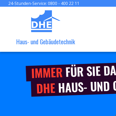
24-Stunden-Service:
0800 - 400 22 11
Haus- und Gebäudetechnik
FÜR SIE DA
IMMER
HAUS- UND
DHE