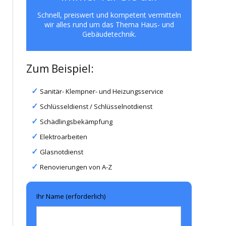
Schnell, preiswert und kompetent vermitteln
wir alles rund um das Thema Haus- und
Gebäudetechnik.
Zum Beispiel:
Sanitär- Klempner- und Heizungsservice
Schlüsseldienst / Schlüsselnotdienst
Schädlingsbekämpfung
Elektroarbeiten
Glasnotdienst
Renovierungen von A-Z
Ihr Name (erforderlich)