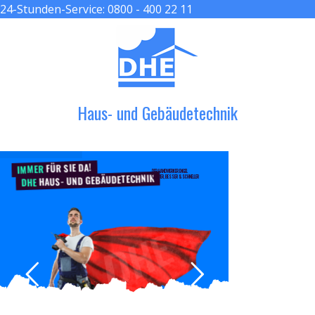
24-Stunden-Service:
0800 - 400 22 11
≡ MENU
Haus- und Gebäudetechnik
FÜR SIE DA!
IMMER
DER HANDWERKER ENGEL
HAUS- UND GEBÄUDETECHNIK
GRÖßER, BESSER & SCHNELLER
DHE