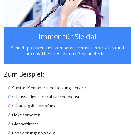
Immer für Sie da!
Schnell, preiswert und kompetent vermitteln wir alles rund
um das Thema Haus- und Gebäudetechnik.
Zum Beispiel:
Sanitär- Klempner- und Heizungsservice
Schlüsseldienst / Schlüsselnotdienst
Schädlingsbekämpfung
Elektroarbeiten
Glasnotdienst
Renovierungen von A-Z