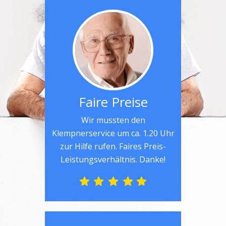
Faire Preise
Wir mussten den
Klempnerservice um ca. 1.20 Uhr
zur Hilfe rufen. Faires Preis-
Leistungsverhältnis. Danke!