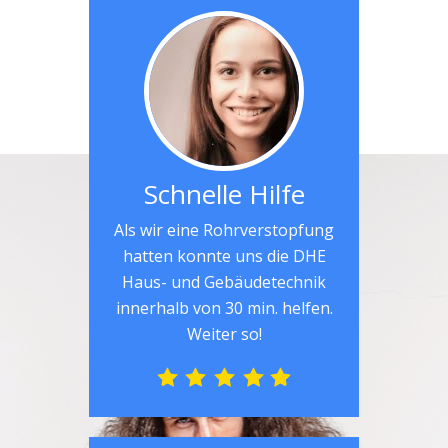
Schnelle Hilfe
Als wir eine Rohrverstopfung
hatten konnte uns die DHE
Haus- und Gebäudetechnik
innerhalb von 30 min. helfen.
Weiter so!