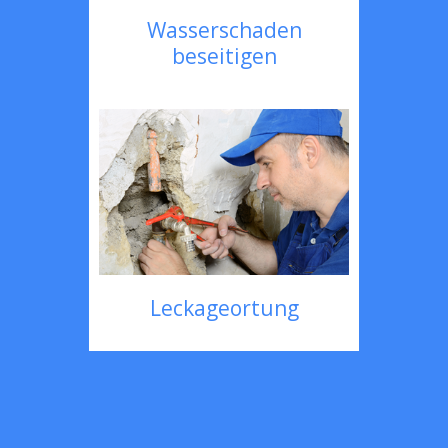
Wasserschaden
beseitigen
Leckageortung