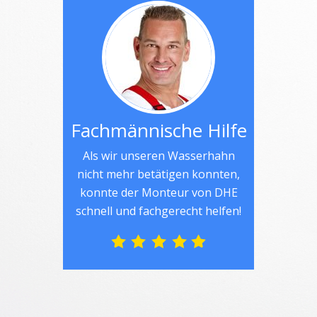
Fachmännische Hilfe
Als wir unseren Wasserhahn
nicht mehr betätigen konnten,
konnte der Monteur von DHE
schnell und fachgerecht helfen!