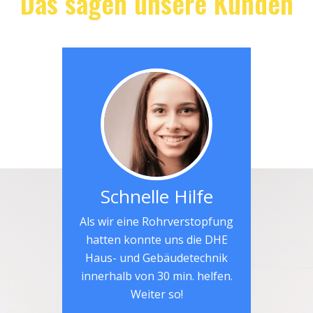
Das sagen unsere Kunden
Schnelle Hilfe
Als wir eine Rohrverstopfung
hatten konnte uns die DHE
Haus- und Gebäudetechnik
innerhalb von 30 min. helfen.
Weiter so!