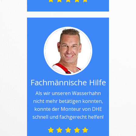
Fachmännische Hilfe
Als wir unseren Wasserhahn
nicht mehr betätigen konnten,
konnte der Monteur von DHE
schnell und fachgerecht helfen!