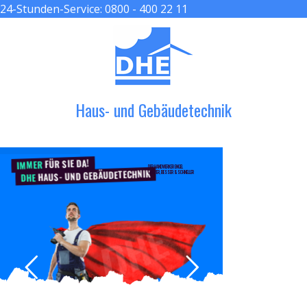
24-Stunden-Service:
0800 - 400 22 11
≡ MENU
Haus- und Gebäudetechnik
FÜR SIE DA!
IMMER
DER HANDWERKER ENGEL
HAUS- UND GEBÄUDETECHNIK
GRÖßER, BESSER & SCHNELLER
DHE