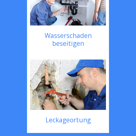
Wasserschaden
beseitigen
Leckageortung