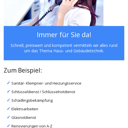
Immer für Sie da!
Schnell, preiswert und kompetent vermitteln wir alles rund
um das Thema Haus- und Gebäudetechnik.
Zum Beispiel:
Sanitär- Klempner- und Heizungsservice
Schlüsseldienst / Schlüsselnotdienst
Schädlingsbekämpfung
Elektroarbeiten
Glasnotdienst
Renovierungen von A-Z