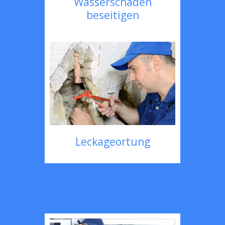
Wasserschaden
beseitigen
Leckageortung