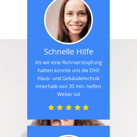
Schnelle Hilfe
Als wir eine Rohrverstopfung
hatten konnte uns die DHE
Haus- und Gebäudetechnik
innerhalb von 30 min. helfen.
Weiter so!