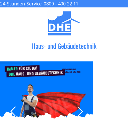
24-Stunden-Service:
0800 - 400 22 11
≡ MENU
Haus- und Gebäudetechnik
FÜR SIE DA!
IMMER
DER HANDWERKER ENGEL
HAUS- UND GEBÄUDETECHNIK
GRÖßER, BESSER & SCHNELLER
DHE