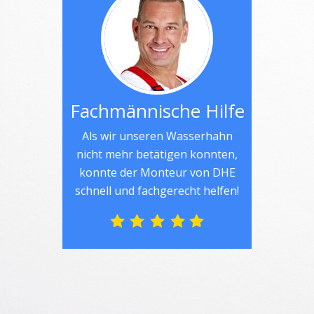
Fachmännische Hilfe
Als wir unseren Wasserhahn
nicht mehr betätigen konnten,
konnte der Monteur von DHE
schnell und fachgerecht helfen!