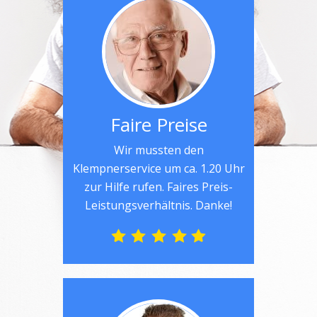
Faire Preise
Wir mussten den
Klempnerservice um ca. 1.20 Uhr
zur Hilfe rufen. Faires Preis-
Leistungsverhältnis. Danke!