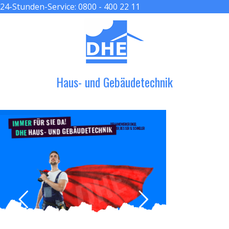
24-Stunden-Service:
0800 - 400 22 11
≡ MENU
Haus- und Gebäudetechnik
FÜR SIE DA!
IMMER
DER HANDWERKER ENGEL
HAUS- UND GEBÄUDETECHNIK
GRÖßER, BESSER & SCHNELLER
DHE