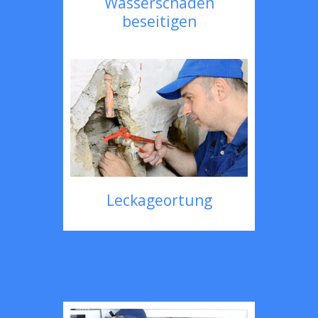
Wasserschaden
beseitigen
Leckageortung