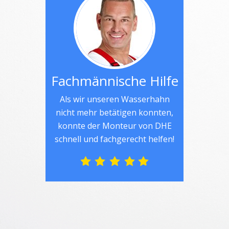
Fachmännische Hilfe
Als wir unseren Wasserhahn
nicht mehr betätigen konnten,
konnte der Monteur von DHE
schnell und fachgerecht helfen!