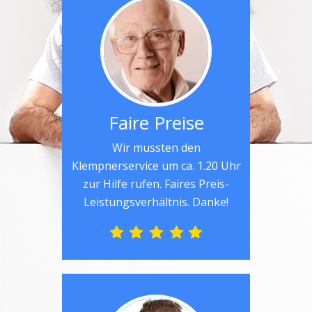
Faire Preise
Wir mussten den
Klempnerservice um ca. 1.20 Uhr
zur Hilfe rufen. Faires Preis-
Leistungsverhältnis. Danke!