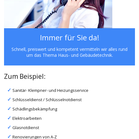
Immer für Sie da!
Schnell, preiswert und kompetent vermitteln wir alles rund
um das Thema Haus- und Gebäudetechnik.
Zum Beispiel:
Sanitär- Klempner- und Heizungsservice
Schlüsseldienst / Schlüsselnotdienst
Schädlingsbekämpfung
Elektroarbeiten
Glasnotdienst
Renovierungen von A-Z