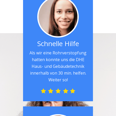
Schnelle Hilfe
Als wir eine Rohrverstopfung
hatten konnte uns die DHE
Haus- und Gebäudetechnik
innerhalb von 30 min. helfen.
Weiter so!