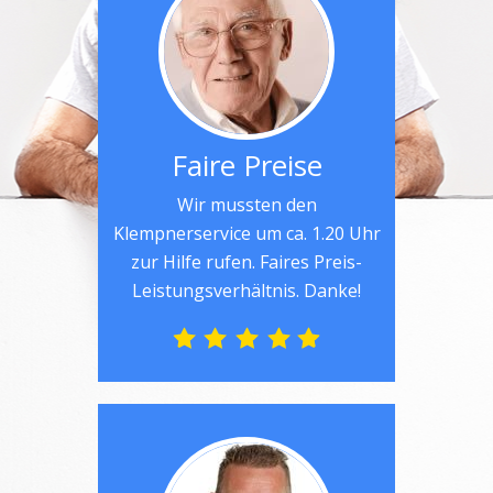
Faire Preise
Wir mussten den
Klempnerservice um ca. 1.20 Uhr
zur Hilfe rufen. Faires Preis-
Leistungsverhältnis. Danke!