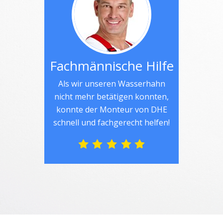
Fachmännische Hilfe
Als wir unseren Wasserhahn
nicht mehr betätigen konnten,
konnte der Monteur von DHE
schnell und fachgerecht helfen!