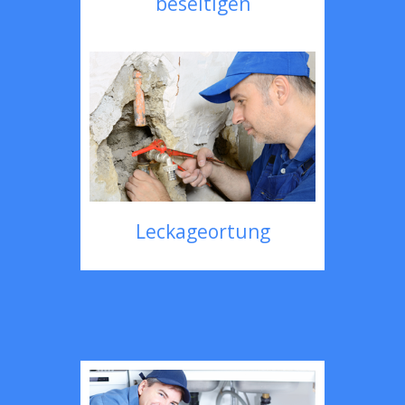
beseitigen
Leckageortung