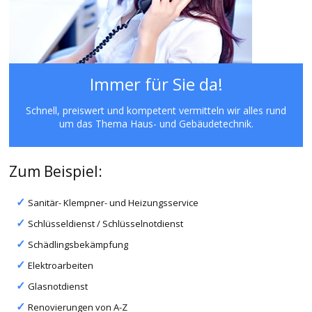
Immer für Sie da!
Schnell, preiswert und kompetent vermitteln wir alles rund
um das Thema Haus- und Gebäudetechnik.
Zum Beispiel:
Sanitär- Klempner- und Heizungsservice
Schlüsseldienst / Schlüsselnotdienst
Schädlingsbekämpfung
Elektroarbeiten
Glasnotdienst
Renovierungen von A-Z