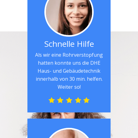
Schnelle Hilfe
Als wir eine Rohrverstopfung
hatten konnte uns die DHE
Haus- und Gebäudetechnik
innerhalb von 30 min. helfen.
Weiter so!