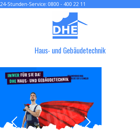
24-Stunden-Service:
0800 - 400 22 11
≡ MENU
Haus- und Gebäudetechnik
FÜR SIE DA!
IMMER
DER HANDWERKER ENGEL
HAUS- UND GEBÄUDETECHNIK
GRÖßER, BESSER & SCHNELLER
DHE