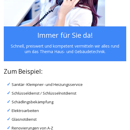
Immer für Sie da!
Schnell, preiswert und kompetent vermitteln wir alles rund
um das Thema Haus- und Gebäudetechnik.
Zum Beispiel:
Sanitär- Klempner- und Heizungsservice
Schlüsseldienst / Schlüsselnotdienst
Schädlingsbekämpfung
Elektroarbeiten
Glasnotdienst
Renovierungen von A-Z