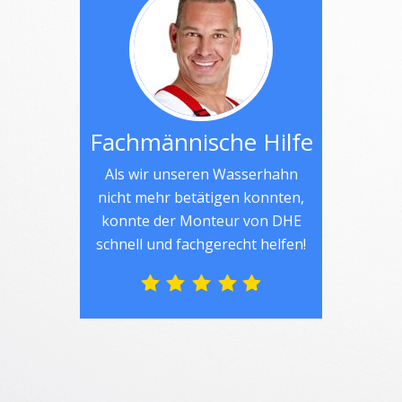
Fachmännische Hilfe
Als wir unseren Wasserhahn
nicht mehr betätigen konnten,
konnte der Monteur von DHE
schnell und fachgerecht helfen!