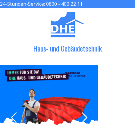
24-Stunden-Service:
0800 - 400 22 11
≡ MENU
Haus- und Gebäudetechnik
FÜR SIE DA!
IMMER
DER HANDWERKER ENGEL
HAUS- UND GEBÄUDETECHNIK
GRÖßER, BESSER & SCHNELLER
DHE