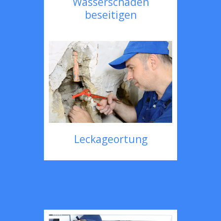
Wasserschaden
beseitigen
Leckageortung