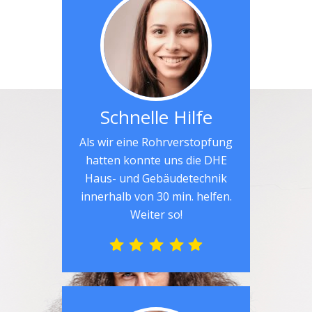
Schnelle Hilfe
Als wir eine Rohrverstopfung
hatten konnte uns die DHE
Haus- und Gebäudetechnik
innerhalb von 30 min. helfen.
Weiter so!