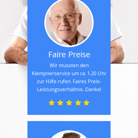
Faire Preise
Wir mussten den
Klempnerservice um ca. 1.20 Uhr
zur Hilfe rufen. Faires Preis-
Leistungsverhältnis. Danke!