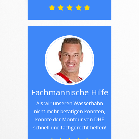
Fachmännische Hilfe
Als wir unseren Wasserhahn
nicht mehr betätigen konnten,
konnte der Monteur von DHE
schnell und fachgerecht helfen!