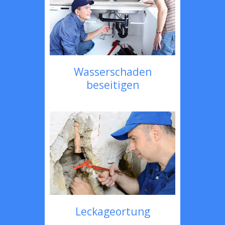
Wasserschaden
beseitigen
Leckageortung