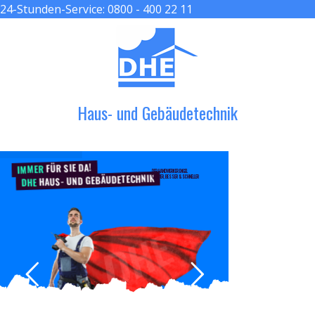
24-Stunden-Service:
0800 - 400 22 11
≡ MENU
Haus- und Gebäudetechnik
FÜR SIE DA!
IMMER
DER HANDWERKER ENGEL
HAUS- UND GEBÄUDETECHNIK
GRÖßER, BESSER & SCHNELLER
DHE