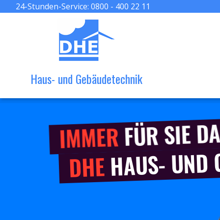
24-Stunden-Service:
0800 - 400 22 11
Haus- und Gebäudetechnik
FÜR SIE DA
IMMER
HAUS- UND
DHE