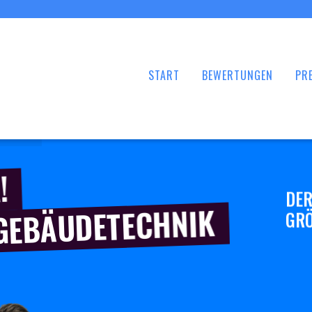
START
BEWERTUNGEN
PRE
!
DER
 GEBÄUDETECHNIK
GRÖ