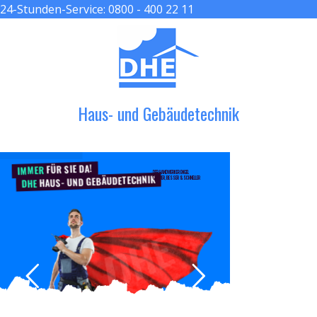
24-Stunden-Service:
0800 - 400 22 11
≡ MENU
Haus- und Gebäudetechnik
FÜR SIE DA!
IMMER
DER HANDWERKER ENGEL
HAUS- UND GEBÄUDETECHNIK
GRÖßER, BESSER & SCHNELLER
DHE