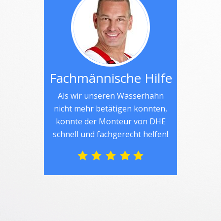
Fachmännische Hilfe
Als wir unseren Wasserhahn
nicht mehr betätigen konnten,
konnte der Monteur von DHE
schnell und fachgerecht helfen!