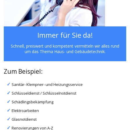
Immer für Sie da!
Schnell, preiswert und kompetent vermitteln wir alles rund
um das Thema Haus- und Gebäudetechnik.
Zum Beispiel:
Sanitär- Klempner- und Heizungsservice
Schlüsseldienst / Schlüsselnotdienst
Schädlingsbekämpfung
Elektroarbeiten
Glasnotdienst
Renovierungen von A-Z