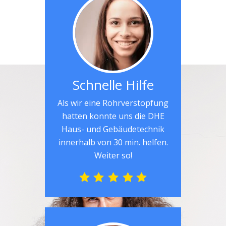
Schnelle Hilfe
Als wir eine Rohrverstopfung
hatten konnte uns die DHE
Haus- und Gebäudetechnik
innerhalb von 30 min. helfen.
Weiter so!