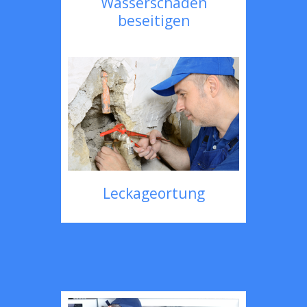
Wasserschaden
beseitigen
Leckageortung