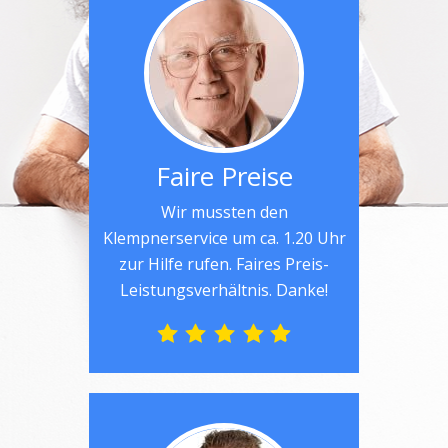
Faire Preise
Wir mussten den
Klempnerservice um ca. 1.20 Uhr
zur Hilfe rufen. Faires Preis-
Leistungsverhältnis. Danke!