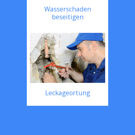
Wasserschaden
beseitigen
Leckageortung