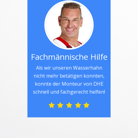
Fachmännische Hilfe
Als wir unseren Wasserhahn
nicht mehr betätigen konnten,
konnte der Monteur von DHE
schnell und fachgerecht helfen!