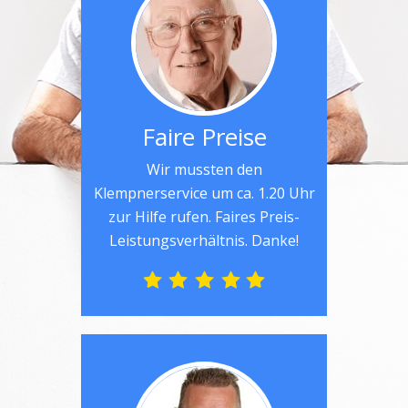
Faire Preise
Wir mussten den
Klempnerservice um ca. 1.20 Uhr
zur Hilfe rufen. Faires Preis-
Leistungsverhältnis. Danke!