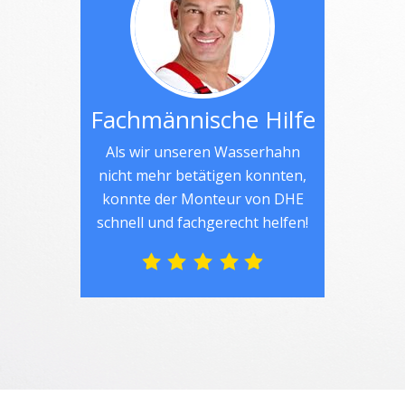
Fachmännische Hilfe
Als wir unseren Wasserhahn
nicht mehr betätigen konnten,
konnte der Monteur von DHE
schnell und fachgerecht helfen!