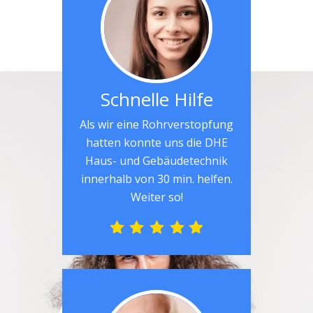
Schnelle Hilfe
Als wir eine Rohrverstopfung
hatten konnte uns die DHE
Haus- und Gebäudetechnik
innerhalb von 30 min. helfen.
Weiter so!