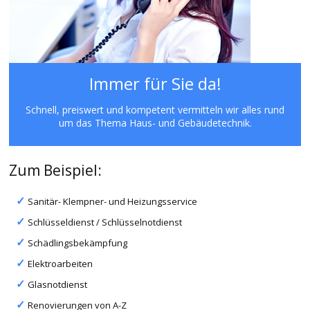
Immer für Sie da!
Schnell, preiswert und kompetent vermitteln wir alles rund
um das Thema Haus- und Gebäudetechnik.
Zum Beispiel:
Sanitär- Klempner- und Heizungsservice
Schlüsseldienst / Schlüsselnotdienst
Schädlingsbekämpfung
Elektroarbeiten
Glasnotdienst
Renovierungen von A-Z