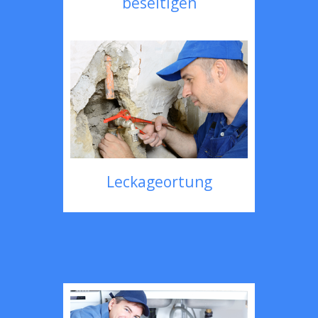
beseitigen
Leckageortung