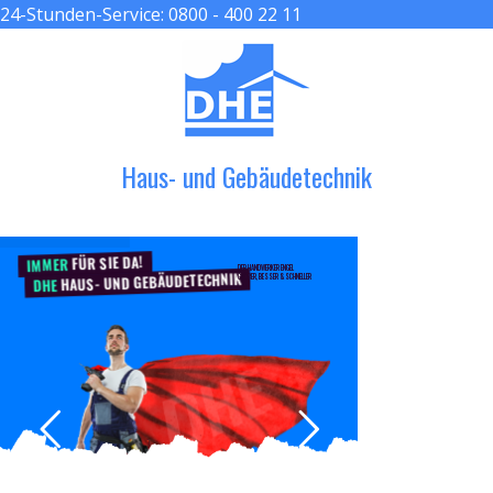
24-Stunden-Service:
0800 - 400 22 11
≡ MENU
Haus- und Gebäudetechnik
FÜR SIE DA!
IMMER
DER HANDWERKER ENGEL
HAUS- UND GEBÄUDETECHNIK
GRÖßER, BESSER & SCHNELLER
DHE