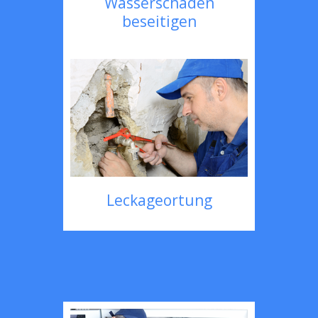
Wasserschaden
beseitigen
Leckageortung