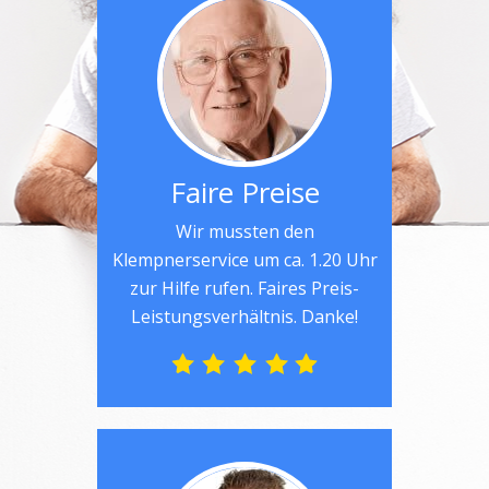
Faire Preise
Wir mussten den
Klempnerservice um ca. 1.20 Uhr
zur Hilfe rufen. Faires Preis-
Leistungsverhältnis. Danke!