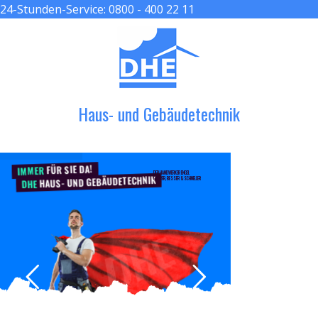
24-Stunden-Service:
0800 - 400 22 11
≡ MENU
Haus- und Gebäudetechnik
FÜR SIE DA!
IMMER
DER HANDWERKER ENGEL
HAUS- UND GEBÄUDETECHNIK
GRÖßER, BESSER & SCHNELLER
DHE