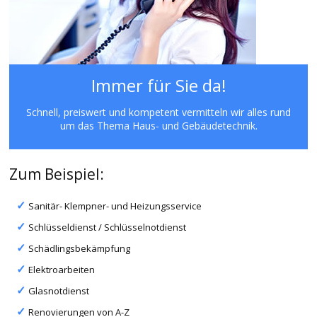
Immer für Sie da!
Schnell, preiswert und kompetent vermitteln wir alles rund
um das Thema Haus- und Gebäudetechnik.
Zum Beispiel:
Sanitär- Klempner- und Heizungsservice
Schlüsseldienst / Schlüsselnotdienst
Schädlingsbekämpfung
Elektroarbeiten
Glasnotdienst
Renovierungen von A-Z