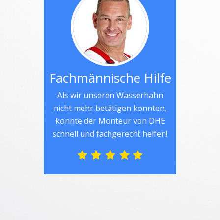
Fachmännische Hilfe
Als wir unseren Wasserhahn
nicht mehr betätigen konnten,
konnte der Monteur von DHE
schnell und fachgerecht helfen!