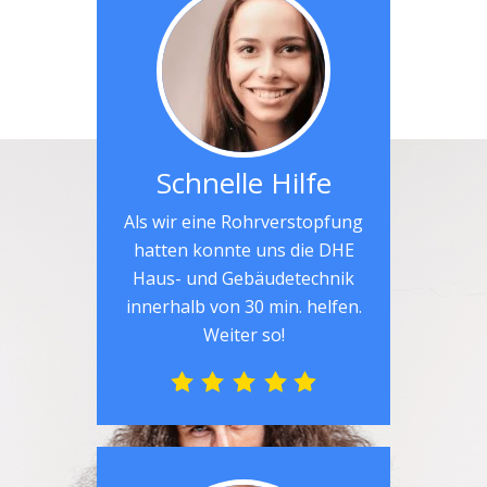
Schnelle Hilfe
Als wir eine Rohrverstopfung
hatten konnte uns die DHE
Haus- und Gebäudetechnik
innerhalb von 30 min. helfen.
Weiter so!