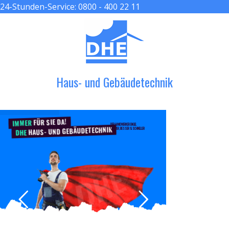
24-Stunden-Service:
0800 - 400 22 11
≡ MENU
Haus- und Gebäudetechnik
FÜR SIE DA!
IMMER
DER HANDWERKER ENGEL
HAUS- UND GEBÄUDETECHNIK
GRÖßER, BESSER & SCHNELLER
DHE