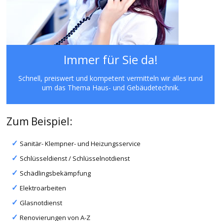
Immer für Sie da!
Schnell, preiswert und kompetent vermitteln wir alles rund
um das Thema Haus- und Gebäudetechnik.
Zum Beispiel:
Sanitär- Klempner- und Heizungsservice
Schlüsseldienst / Schlüsselnotdienst
Schädlingsbekämpfung
Elektroarbeiten
Glasnotdienst
Renovierungen von A-Z