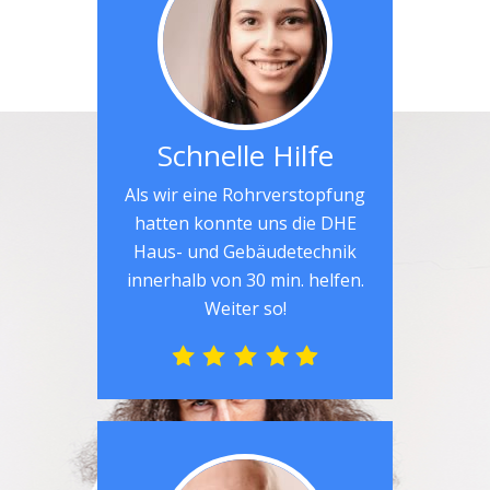
Schnelle Hilfe
Als wir eine Rohrverstopfung
hatten konnte uns die DHE
Haus- und Gebäudetechnik
innerhalb von 30 min. helfen.
Weiter so!