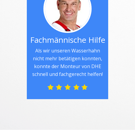
Fachmännische Hilfe
Als wir unseren Wasserhahn
nicht mehr betätigen konnten,
konnte der Monteur von DHE
schnell und fachgerecht helfen!