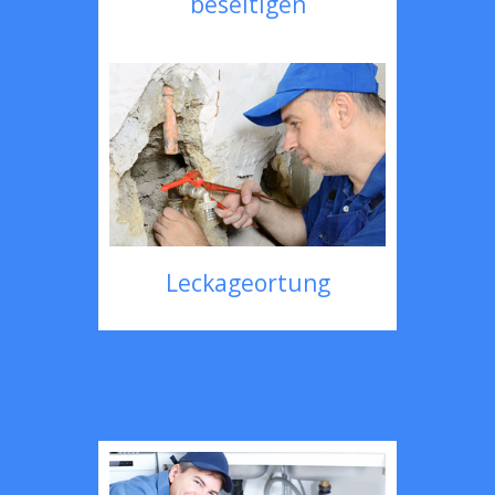
beseitigen
Leckageortung