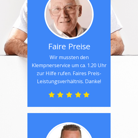
Faire Preise
Wir mussten den
Klempnerservice um ca. 1.20 Uhr
zur Hilfe rufen. Faires Preis-
Leistungsverhältnis. Danke!