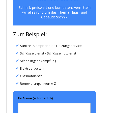
Schnell, preiswert und kompetent vermitteln
wir alles rund um das Thema Haus- und
Gebäudetechnik.
Zum Beispiel:
Sanitär- Klempner- und Heizungsservice
Schlüsseldienst / Schlüsselnotdienst
Schädlingsbekämpfung
Elektroarbeiten
Glasnotdienst
Renovierungen von A-Z
Ihr Name (erforderlich)