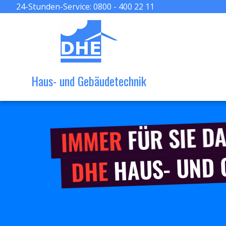
24-Stunden-Service:
0800 - 400 22 11
Haus- und Gebäudetechnik
FÜR SIE DA
IMMER
HAUS- UND
DHE