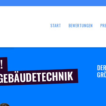
START
BEWERTUNGEN
PRE
!
DER
 GEBÄUDETECHNIK
GRÖ