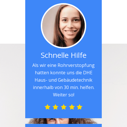
Schnelle Hilfe
Als wir eine Rohrverstopfung
hatten konnte uns die DHE
Haus- und Gebäudetechnik
innerhalb von 30 min. helfen.
Weiter so!