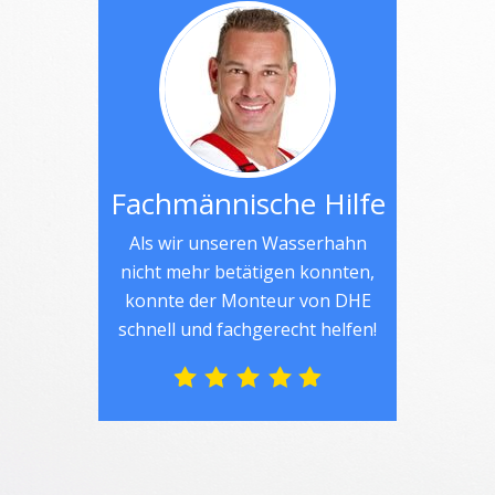
Fachmännische Hilfe
Als wir unseren Wasserhahn
nicht mehr betätigen konnten,
konnte der Monteur von DHE
schnell und fachgerecht helfen!