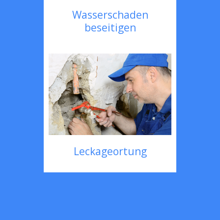
Wasserschaden
beseitigen
Leckageortung