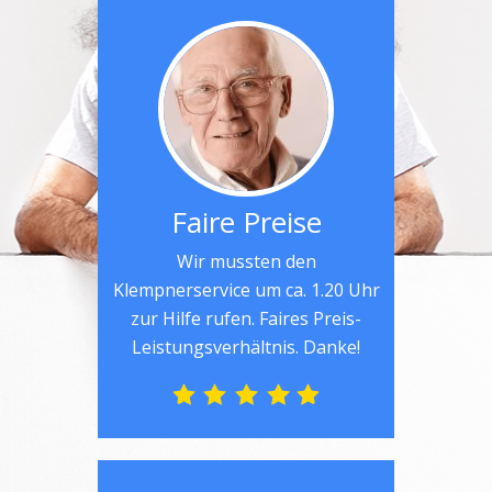
Faire Preise
Wir mussten den
Klempnerservice um ca. 1.20 Uhr
zur Hilfe rufen. Faires Preis-
Leistungsverhältnis. Danke!