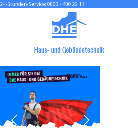
24-Stunden-Service:
0800 - 400 22 11
≡ MENU
Haus- und Gebäudetechnik
FÜR SIE DA!
IMMER
DER HANDWERKER ENGEL
HAUS- UND GEBÄUDETECHNIK
GRÖßER, BESSER & SCHNELLER
DHE