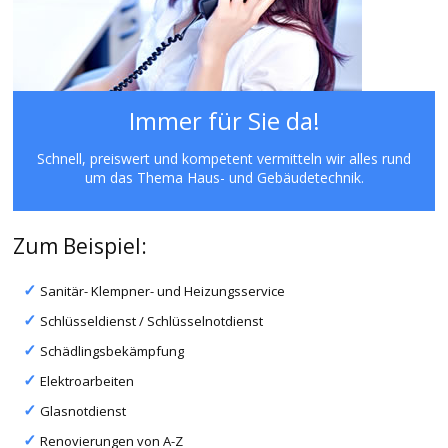
Immer für Sie da!
Schnell, preiswert und kompetent vermitteln wir alles rund
um das Thema Haus- und Gebäudetechnik.
Zum Beispiel:
Sanitär- Klempner- und Heizungsservice
Schlüsseldienst / Schlüsselnotdienst
Schädlingsbekämpfung
Elektroarbeiten
Glasnotdienst
Renovierungen von A-Z