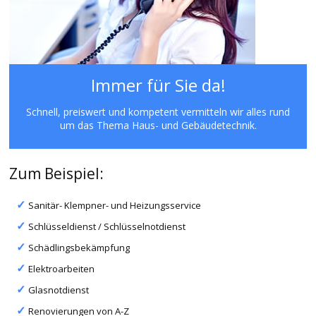
Immer für Sie da!
Schnell, preiswert und kompetent vermitteln wir alles rund
um das Thema Haus- und Gebäudetechnik.
Zum Beispiel:
Sanitär- Klempner- und Heizungsservice
Schlüsseldienst / Schlüsselnotdienst
Schädlingsbekämpfung
Elektroarbeiten
Glasnotdienst
Renovierungen von A-Z