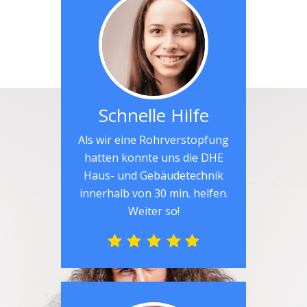
Schnelle Hilfe
Als wir eine Rohrverstopfung
hatten konnte uns die DHE
Haus- und Gebäudetechnik
innerhalb von 30 min. helfen.
Weiter so!