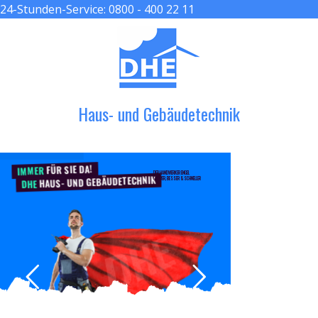
24-Stunden-Service:
0800 - 400 22 11
≡ MENU
Haus- und Gebäudetechnik
FÜR SIE DA!
IMMER
DER HANDWERKER ENGEL
HAUS- UND GEBÄUDETECHNIK
GRÖßER, BESSER & SCHNELLER
DHE