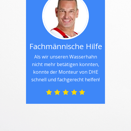
Fachmännische Hilfe
Als wir unseren Wasserhahn
nicht mehr betätigen konnten,
konnte der Monteur von DHE
schnell und fachgerecht helfen!