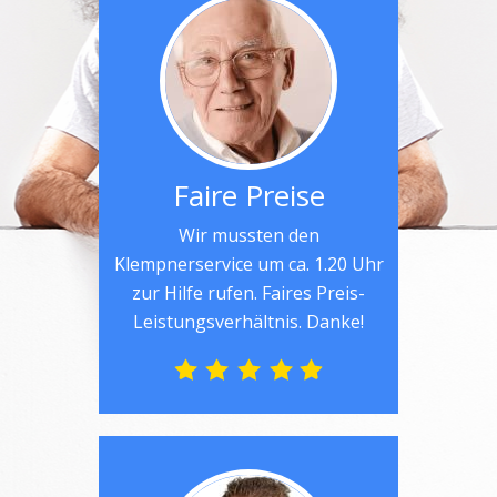
Faire Preise
Wir mussten den
Klempnerservice um ca. 1.20 Uhr
zur Hilfe rufen. Faires Preis-
Leistungsverhältnis. Danke!