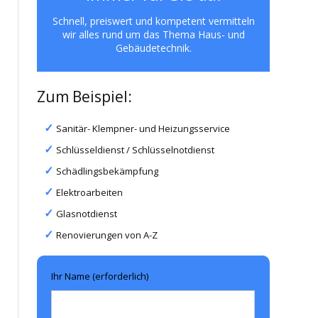
Schnell, preiswert und kompetent vermitteln
wir alles rund um das Thema Haus- und
Gebäudetechnik.
Zum Beispiel:
Sanitär- Klempner- und Heizungsservice
Schlüsseldienst / Schlüsselnotdienst
Schädlingsbekämpfung
Elektroarbeiten
Glasnotdienst
Renovierungen von A-Z
Ihr Name (erforderlich)