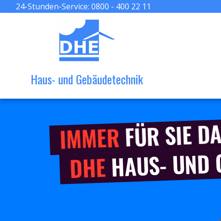
24-Stunden-Service:
0800 - 400 22 11
Haus- und Gebäudetechnik
FÜR SIE DA
IMMER
HAUS- UND
DHE