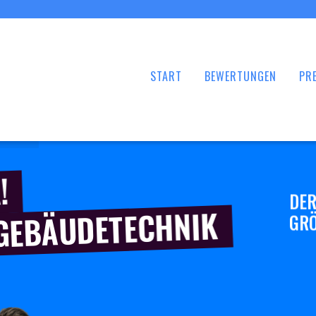
START
BEWERTUNGEN
PRE
!
DER
 GEBÄUDETECHNIK
GRÖ