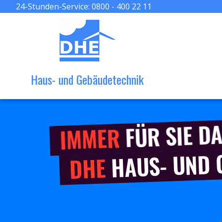
24-Stunden-Service:
0800 - 400 22 11
Haus- und Gebäudetechnik
FÜR SIE DA
IMMER
HAUS- UND
DHE