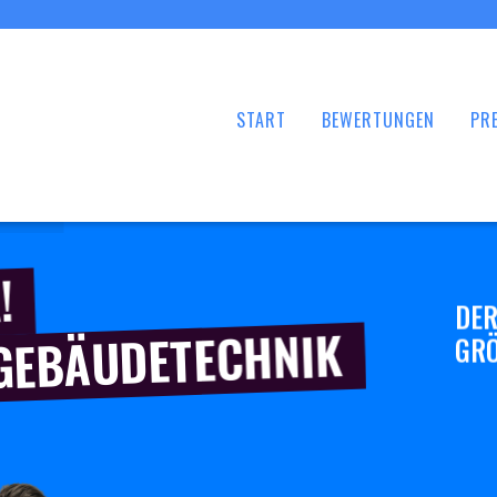
START
BEWERTUNGEN
PRE
!
DER
 GEBÄUDETECHNIK
GRÖ