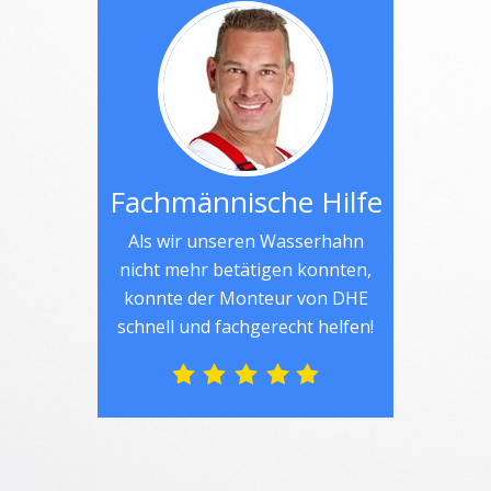
Fachmännische Hilfe
Als wir unseren Wasserhahn
nicht mehr betätigen konnten,
konnte der Monteur von DHE
schnell und fachgerecht helfen!