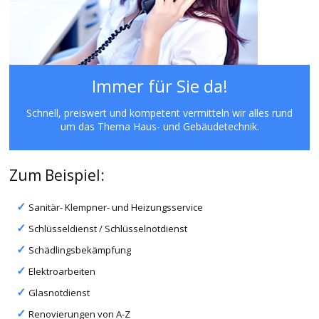
Immer für Sie da!
Schnell, preiswert und kompetent vermitteln wir alles rund
um das Thema Haus- und Gebäudetechnik.
Zum Beispiel:
Sanitär- Klempner- und Heizungsservice
Schlüsseldienst / Schlüsselnotdienst
Schädlingsbekämpfung
Elektroarbeiten
Glasnotdienst
Renovierungen von A-Z