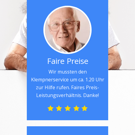
Faire Preise
Wir mussten den
Klempnerservice um ca. 1.20 Uhr
zur Hilfe rufen. Faires Preis-
Leistungsverhältnis. Danke!