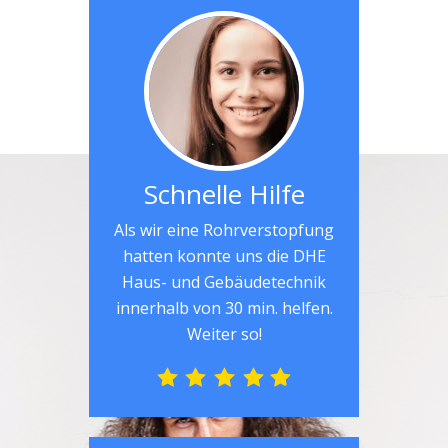
Schnelle Hilfe
Als wir eine Rohrverstopfung
hatten konnte uns die DHE
Haus- und Gebäudetechnik
innerhalb von 30 min. helfen.
Weiter so!