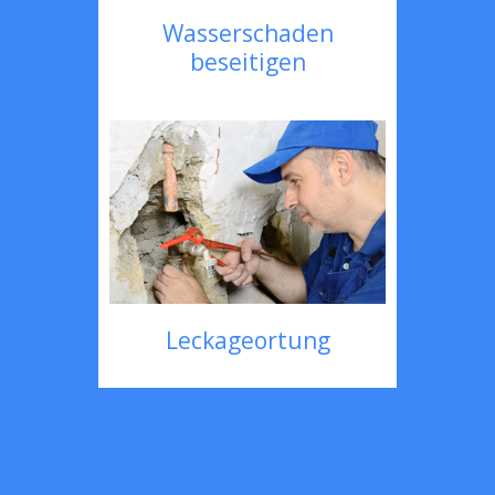
Wasserschaden
beseitigen
Leckageortung