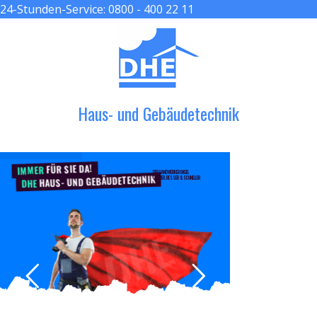
24-Stunden-Service:
0800 - 400 22 11
≡ MENU
Haus- und Gebäudetechnik
FÜR SIE DA!
IMMER
DER HANDWERKER ENGEL
HAUS- UND GEBÄUDETECHNIK
GRÖßER, BESSER & SCHNELLER
DHE