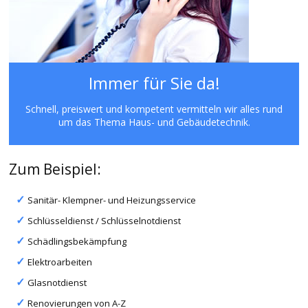
Immer für Sie da!
Schnell, preiswert und kompetent vermitteln wir alles rund
um das Thema Haus- und Gebäudetechnik.
Zum Beispiel:
Sanitär- Klempner- und Heizungsservice
Schlüsseldienst / Schlüsselnotdienst
Schädlingsbekämpfung
Elektroarbeiten
Glasnotdienst
Renovierungen von A-Z