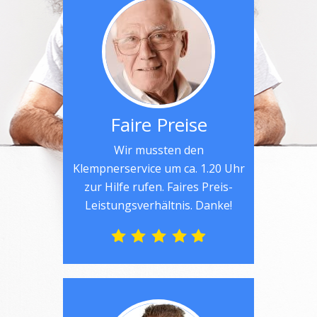
Faire Preise
Wir mussten den
Klempnerservice um ca. 1.20 Uhr
zur Hilfe rufen. Faires Preis-
Leistungsverhältnis. Danke!