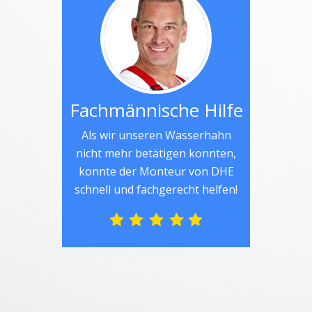
Fachmännische Hilfe
Als wir unseren Wasserhahn
nicht mehr betätigen konnten,
konnte der Monteur von DHE
schnell und fachgerecht helfen!