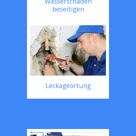
Wasserschaden
beseitigen
Leckageortung