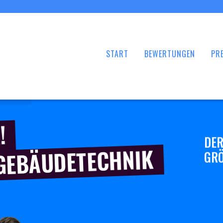
START
BEWERTUNGEN
PRE
!
DER
 GEBÄUDETECHNIK
GRÖ