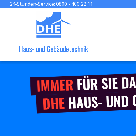
24-Stunden-Service:
0800 - 400 22 11
Haus- und Gebäudetechnik
FÜR SIE DA
IMMER
HAUS- UND
DHE