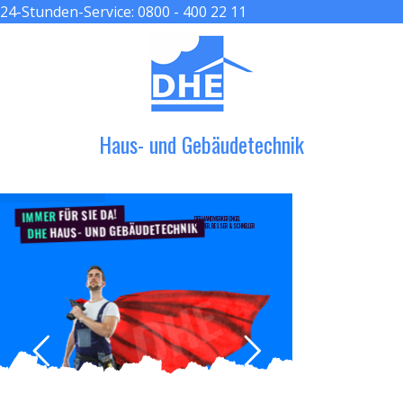
24-Stunden-Service:
0800 - 400 22 11
≡ MENU
Haus- und Gebäudetechnik
FÜR SIE DA!
IMMER
DER HANDWERKER ENGEL
HAUS- UND GEBÄUDETECHNIK
GRÖßER, BESSER & SCHNELLER
DHE