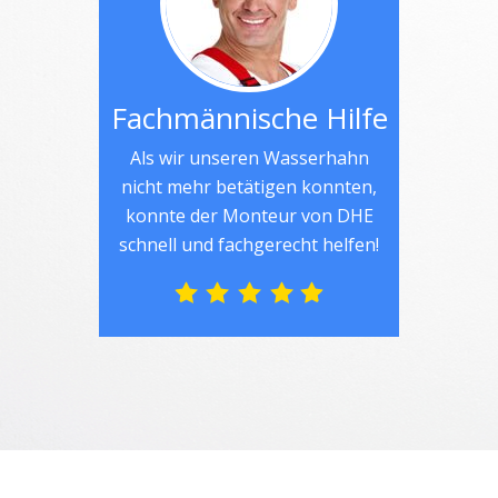
Fachmännische Hilfe
Als wir unseren Wasserhahn
nicht mehr betätigen konnten,
konnte der Monteur von DHE
schnell und fachgerecht helfen!