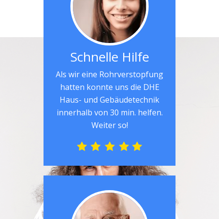
Schnelle Hilfe
Als wir eine Rohrverstopfung
hatten konnte uns die DHE
Haus- und Gebäudetechnik
innerhalb von 30 min. helfen.
Weiter so!