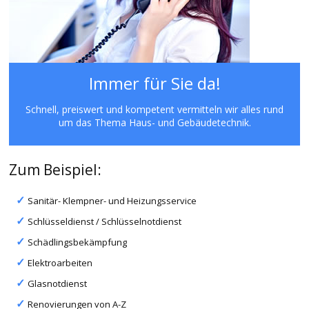
Immer für Sie da!
Schnell, preiswert und kompetent vermitteln wir alles rund
um das Thema Haus- und Gebäudetechnik.
Zum Beispiel:
Sanitär- Klempner- und Heizungsservice
Schlüsseldienst / Schlüsselnotdienst
Schädlingsbekämpfung
Elektroarbeiten
Glasnotdienst
Renovierungen von A-Z