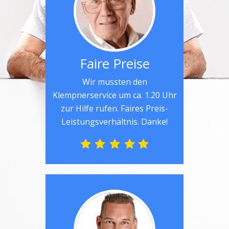
Faire Preise
Wir mussten den
Klempnerservice um ca. 1.20 Uhr
zur Hilfe rufen. Faires Preis-
Leistungsverhältnis. Danke!