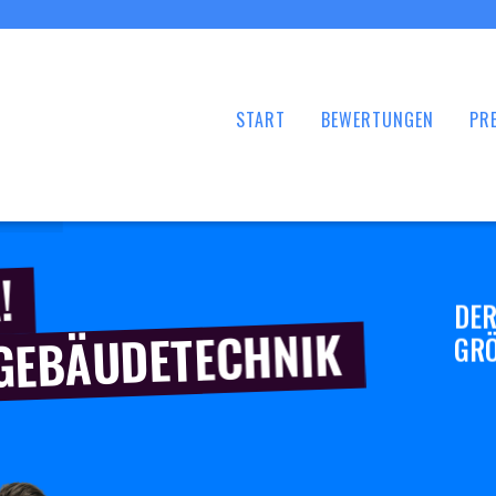
START
BEWERTUNGEN
PRE
!
DER
 GEBÄUDETECHNIK
GRÖ