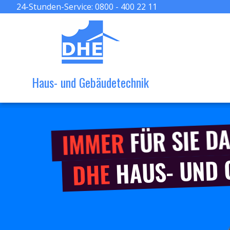
24-Stunden-Service:
0800 - 400 22 11
Haus- und Gebäudetechnik
FÜR SIE DA
IMMER
HAUS- UND
DHE