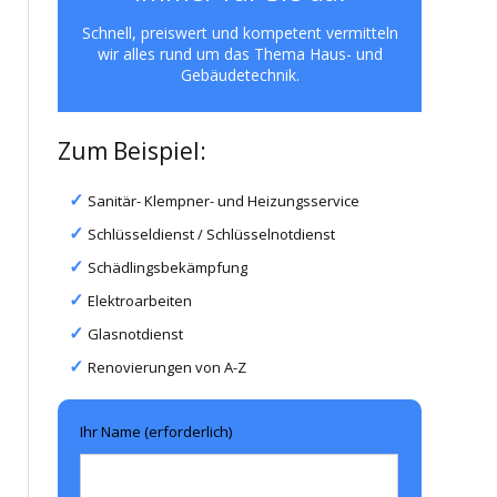
Schnell, preiswert und kompetent vermitteln
wir alles rund um das Thema Haus- und
Gebäudetechnik.
Zum Beispiel:
Sanitär- Klempner- und Heizungsservice
Schlüsseldienst / Schlüsselnotdienst
Schädlingsbekämpfung
Elektroarbeiten
Glasnotdienst
Renovierungen von A-Z
Ihr Name (erforderlich)