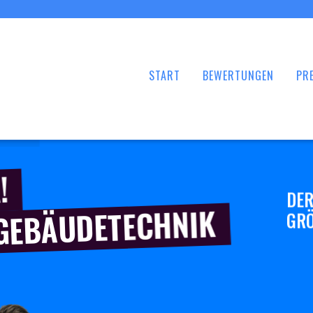
START
BEWERTUNGEN
PRE
!
DER
 GEBÄUDETECHNIK
GRÖ