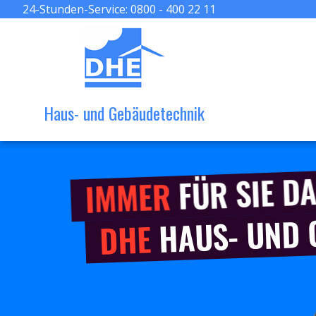
24-Stunden-Service:
0800 - 400 22 11
Haus- und Gebäudetechnik
FÜR SIE DA
IMMER
HAUS- UND
DHE