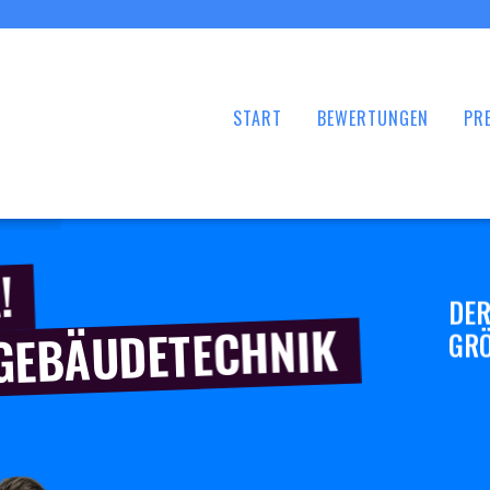
START
BEWERTUNGEN
PRE
!
DER
 GEBÄUDETECHNIK
GRÖ