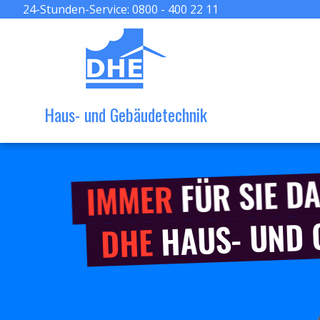
24-Stunden-Service:
0800 - 400 22 11
Haus- und Gebäudetechnik
FÜR SIE DA
IMMER
HAUS- UND
DHE