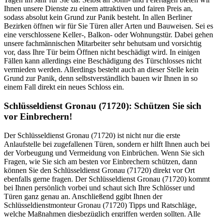
Ihnen unsere Dienste zu einem attraktiven und fairen Preis an,
sodass absolut kein Grund zur Panik besteht. In allen Berliner
Bezirken öffnen wir für Sie Türen aller Arten und Bauweisen. Sei es
eine verschlossene Keller-, Balkon- oder Wohnungstür. Dabei gehen
unsere fachmännischen Mitarbeiter sehr behutsam und vorsichtig
vor, dass Ihre Tür beim Öffnen nicht beschädigt wird. In einigen
Fällen kann allerdings eine Beschädigung des Türschlosses nicht
vermieden werden. Allerdings besteht auch an dieser Stelle kein
Grund zur Panik, denn selbstverständlich bauen wir Ihnen in so
einem Fall direkt ein neues Schloss ein.
Schlüsseldienst Gronau (71720): Schützen Sie sich
vor Einbrechern!
Der Schlüsseldienst Gronau (71720) ist nicht nur die erste
Anlaufstelle bei zugefallenen Türen, sondern er hilft Ihnen auch bei
der Vorbeugung und Vermeidung von Einbrüchen. Wenn Sie sich
Fragen, wie Sie sich am besten vor Einbrechern schützen, dann
können Sie den Schlüsseldienst Gronau (71720) direkt vor Ort
ebenfalls gerne fragen. Der Schlüsseldienst Gronau (71720) kommt
bei Ihnen persönlich vorbei und schaut sich Ihre Schlösser und
Türen ganz genau an. Anschließend ggibt Ihnen der
Schlüsseldienstmonteur Gronau (71720) Tipps und Ratschläge,
welche Maßnahmen diesbezüglich ergriffen werden sollten. Alle