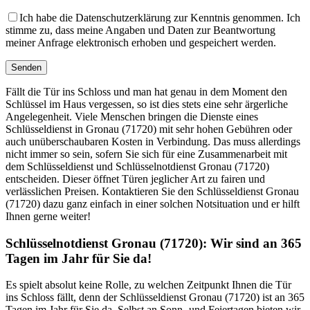
Ich habe die Datenschutzerklärung zur Kenntnis genommen. Ich
stimme zu, dass meine Angaben und Daten zur Beantwortung
meiner Anfrage elektronisch erhoben und gespeichert werden.
Fällt die Tür ins Schloss und man hat genau in dem Moment den
Schlüssel im Haus vergessen, so ist dies stets eine sehr ärgerliche
Angelegenheit. Viele Menschen bringen die Dienste eines
Schlüsseldienst in Gronau (71720) mit sehr hohen Gebühren oder
auch unüberschaubaren Kosten in Verbindung. Das muss allerdings
nicht immer so sein, sofern Sie sich für eine Zusammenarbeit mit
dem Schlüsseldienst und Schlüsselnotdienst Gronau (71720)
entscheiden. Dieser öffnet Türen jeglicher Art zu fairen und
verlässlichen Preisen. Kontaktieren Sie den Schlüsseldienst Gronau
(71720) dazu ganz einfach in einer solchen Notsituation und er hilft
Ihnen gerne weiter!
Schlüsselnotdienst Gronau (71720): Wir sind an 365
Tagen im Jahr für Sie da!
Es spielt absolut keine Rolle, zu welchen Zeitpunkt Ihnen die Tür
ins Schloss fällt, denn der Schlüsseldienst Gronau (71720) ist an 365
Tagen im Jahr für Sie da. Selbst an Sonn- und Feiertagen bieten wir