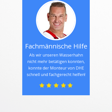
Fachmännische Hilfe
Als wir unseren Wasserhahn
nicht mehr betätigen konnten,
konnte der Monteur von DHE
schnell und fachgerecht helfen!