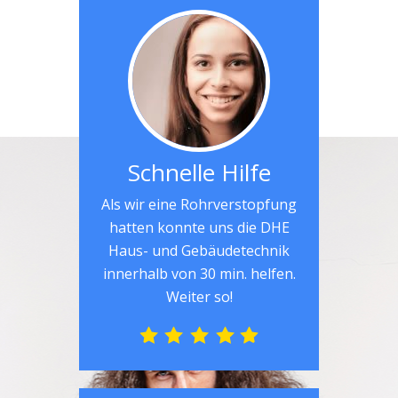
Schnelle Hilfe
Als wir eine Rohrverstopfung
hatten konnte uns die DHE
Haus- und Gebäudetechnik
innerhalb von 30 min. helfen.
Weiter so!