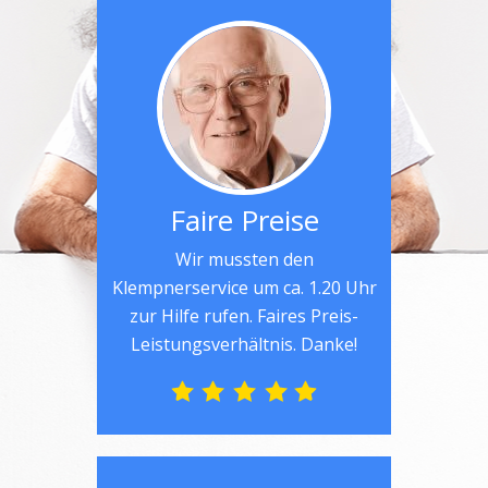
Faire Preise
Wir mussten den
Klempnerservice um ca. 1.20 Uhr
zur Hilfe rufen. Faires Preis-
Leistungsverhältnis. Danke!