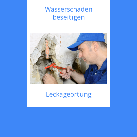
Wasserschaden
beseitigen
Leckageortung