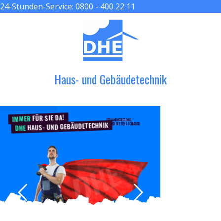
24-Stunden-Service:
0800 - 400 22 11
≡ MENU
Haus- und Gebäudetechnik
FÜR SIE DA!
IMMER
DER HANDWERKER ENGEL
HAUS- UND GEBÄUDETECHNIK
GRÖßER, BESSER & SCHNELLER
DHE