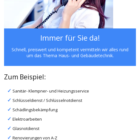
Immer für Sie da!
Schnell, preiswert und kompetent vermitteln wir alles rund
um das Thema Haus- und Gebäudetechnik.
Zum Beispiel:
Sanitär- Klempner- und Heizungsservice
Schlüsseldienst / Schlüsselnotdienst
Schädlingsbekämpfung
Elektroarbeiten
Glasnotdienst
Renovierungen von A-Z