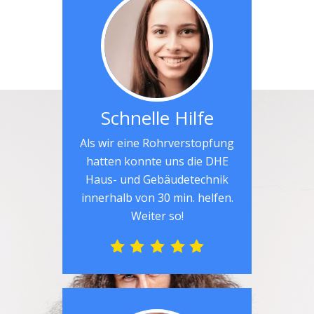
Schnelle Hilfe
Als wir eine Rohrverstopfung
hatten konnte uns die DHE
Haus- und Gebäudetechnik
innerhalb von 30 min. helfen.
Weiter so!