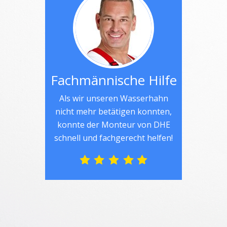
Fachmännische Hilfe
Als wir unseren Wasserhahn
nicht mehr betätigen konnten,
konnte der Monteur von DHE
schnell und fachgerecht helfen!