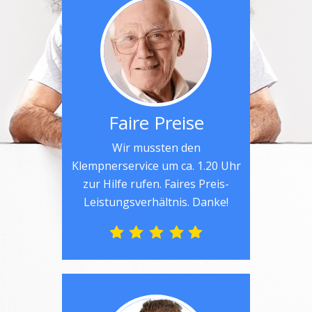
Faire Preise
Wir mussten den
Klempnerservice um ca. 1.20 Uhr
zur Hilfe rufen. Faires Preis-
Leistungsverhältnis. Danke!