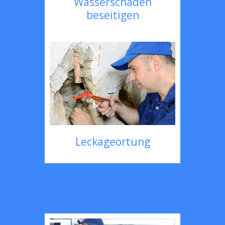
Wasserschaden
beseitigen
Leckageortung