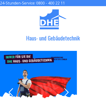
24-Stunden-Service:
0800 - 400 22 11
≡ MENU
Haus- und Gebäudetechnik
FÜR SIE DA!
IMMER
DER HANDWERKER ENGEL
HAUS- UND GEBÄUDETECHNIK
GRÖßER, BESSER & SCHNELLER
DHE