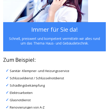
Immer für Sie da!
Schnell, preiswert und kompetent vermitteln wir alles rund
um das Thema Haus- und Gebäudetechnik.
Zum Beispiel:
Sanitär- Klempner- und Heizungsservice
Schlüsseldienst / Schlüsselnotdienst
Schädlingsbekämpfung
Elektroarbeiten
Glasnotdienst
Renovierungen von A-Z