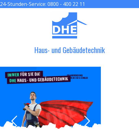
24-Stunden-Service:
0800 - 400 22 11
≡ MENU
Haus- und Gebäudetechnik
FÜR SIE DA!
IMMER
DER HANDWERKER ENGEL
HAUS- UND GEBÄUDETECHNIK
GRÖßER, BESSER & SCHNELLER
DHE