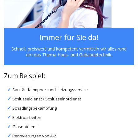
Immer für Sie da!
Schnell, preiswert und kompetent vermitteln wir alles rund
um das Thema Haus- und Gebäudetechnik.
Zum Beispiel:
Sanitär- Klempner- und Heizungsservice
Schlüsseldienst / Schlüsselnotdienst
Schädlingsbekämpfung
Elektroarbeiten
Glasnotdienst
Renovierungen von A-Z