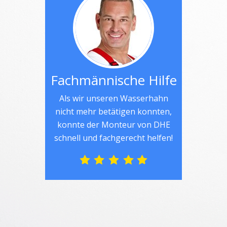
Fachmännische Hilfe
Als wir unseren Wasserhahn
nicht mehr betätigen konnten,
konnte der Monteur von DHE
schnell und fachgerecht helfen!