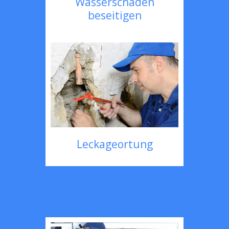
Wasserschaden
beseitigen
Leckageortung