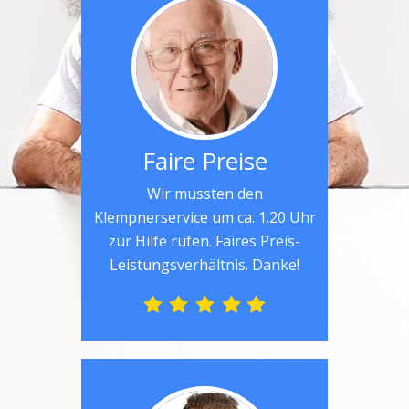
Faire Preise
Wir mussten den
Klempnerservice um ca. 1.20 Uhr
zur Hilfe rufen. Faires Preis-
Leistungsverhältnis. Danke!