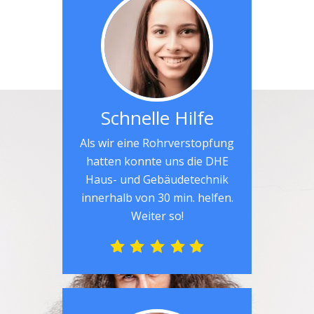
Schnelle Hilfe
Als wir eine Rohrverstopfung
hatten konnte uns die DHE
Haus- und Gebäudetechnik
innerhalb von 30 min. helfen.
Weiter so!