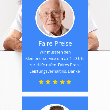
Faire Preise
Wir mussten den
Klempnerservice um ca. 1.20 Uhr
zur Hilfe rufen. Faires Preis-
Leistungsverhältnis. Danke!