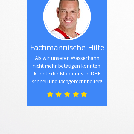
Fachmännische Hilfe
Als wir unseren Wasserhahn
nicht mehr betätigen konnten,
konnte der Monteur von DHE
schnell und fachgerecht helfen!