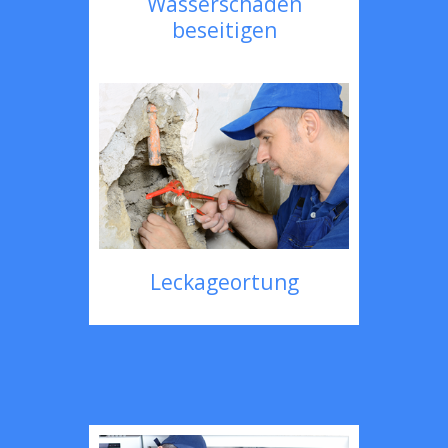
Wasserschaden
beseitigen
Leckageortung