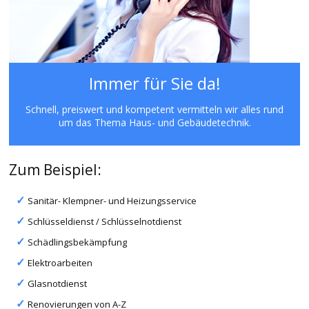
Immer für Sie da!
Schnell, preiswert und kompetent vermitteln wir alles rund
um das Thema Haus- und Gebäudetechnik.
Zum Beispiel:
Sanitär- Klempner- und Heizungsservice
Schlüsseldienst / Schlüsselnotdienst
Schädlingsbekämpfung
Elektroarbeiten
Glasnotdienst
Renovierungen von A-Z