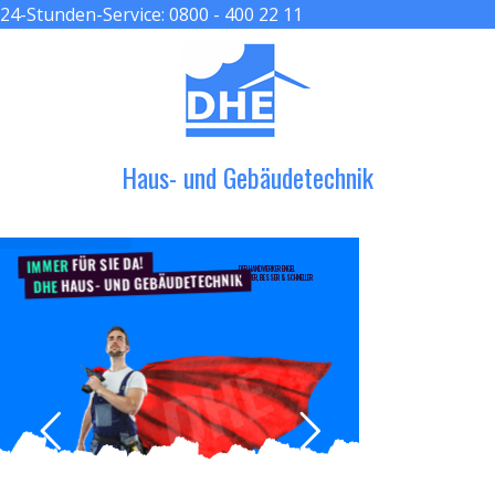
24-Stunden-Service:
0800 - 400 22 11
≡ MENU
Haus- und Gebäudetechnik
FÜR SIE DA!
IMMER
DER HANDWERKER ENGEL
HAUS- UND GEBÄUDETECHNIK
GRÖßER, BESSER & SCHNELLER
DHE