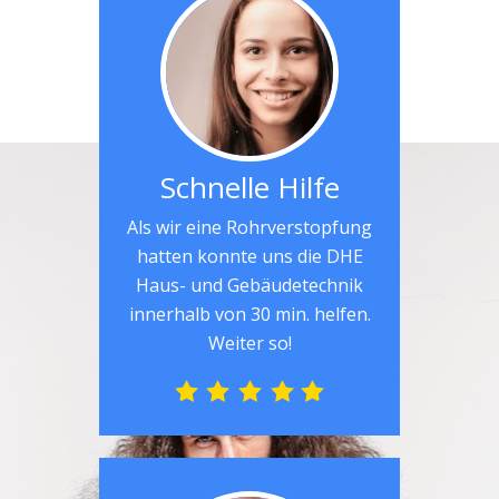
Schnelle Hilfe
Als wir eine Rohrverstopfung
hatten konnte uns die DHE
Haus- und Gebäudetechnik
innerhalb von 30 min. helfen.
Weiter so!