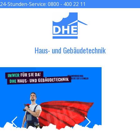
24-Stunden-Service:
0800 - 400 22 11
≡ MENU
Haus- und Gebäudetechnik
FÜR SIE DA!
IMMER
DER HANDWERKER ENGEL
HAUS- UND GEBÄUDETECHNIK
GRÖßER, BESSER & SCHNELLER
DHE