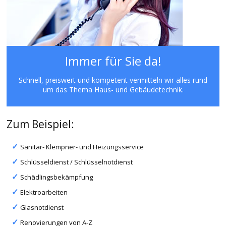
Immer für Sie da!
Schnell, preiswert und kompetent vermitteln wir alles rund
um das Thema Haus- und Gebäudetechnik.
Zum Beispiel:
Sanitär- Klempner- und Heizungsservice
Schlüsseldienst / Schlüsselnotdienst
Schädlingsbekämpfung
Elektroarbeiten
Glasnotdienst
Renovierungen von A-Z