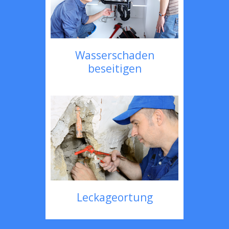
Wasserschaden
beseitigen
Leckageortung