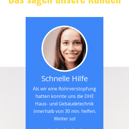
Schnelle Hilfe
Als wir eine Rohrverstopfung
hatten konnte uns die DHE
Haus- und Gebäudetechnik
innerhalb von 30 min. helfen.
Weiter so!