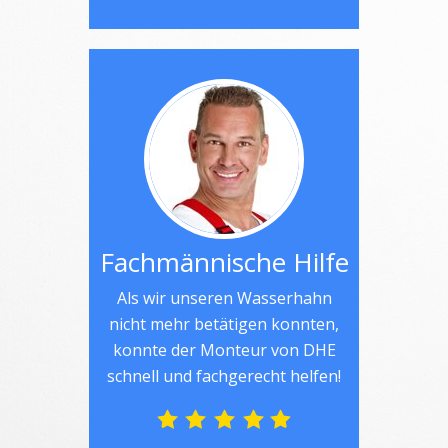
Fachmännische Hilfe
Als wir unseren Wasserhahn
nicht mehr betätigen konnten,
konnte der Monteur von DHE
schnell und fachgerecht helfen!