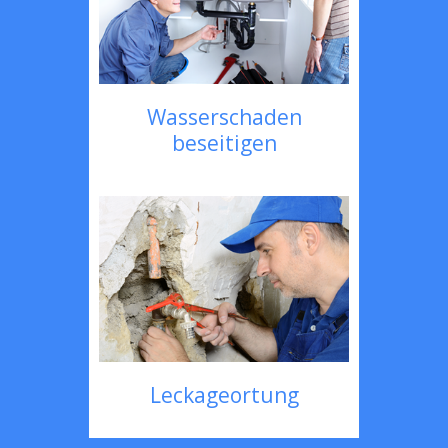
Wasserschaden
beseitigen
Leckageortung