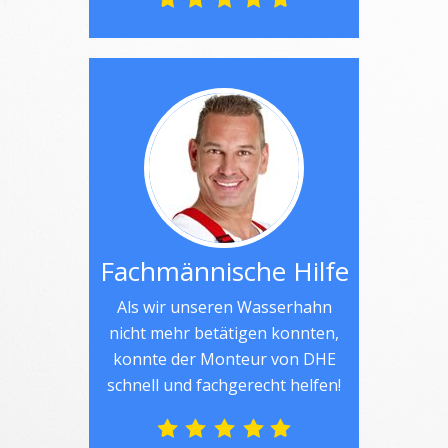
Fachmännische Hilfe
Als wir unseren Wasserhahn
nicht mehr betätigen konnten,
konnte der Monteur von DHE
schnell und fachgerecht helfen!