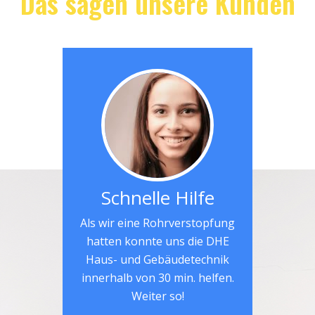
Das sagen unsere Kunden
Schnelle Hilfe
Als wir eine Rohrverstopfung
hatten konnte uns die DHE
Haus- und Gebäudetechnik
innerhalb von 30 min. helfen.
Weiter so!