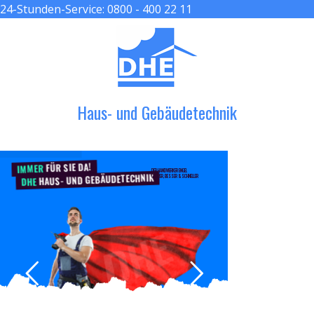
24-Stunden-Service:
0800 - 400 22 11
≡ MENU
Haus- und Gebäudetechnik
FÜR SIE DA!
IMMER
DER HANDWERKER ENGEL
HAUS- UND GEBÄUDETECHNIK
GRÖßER, BESSER & SCHNELLER
DHE