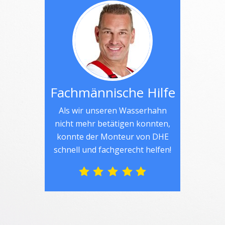
Fachmännische Hilfe
Als wir unseren Wasserhahn
nicht mehr betätigen konnten,
konnte der Monteur von DHE
schnell und fachgerecht helfen!