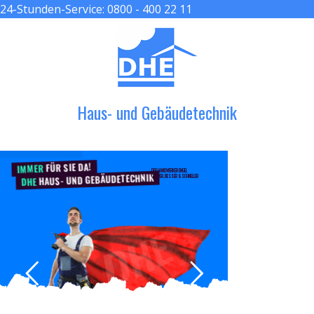
24-Stunden-Service:
0800 - 400 22 11
≡ MENU
Haus- und Gebäudetechnik
FÜR SIE DA!
IMMER
DER HANDWERKER ENGEL
HAUS- UND GEBÄUDETECHNIK
GRÖßER, BESSER & SCHNELLER
DHE