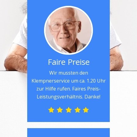
Faire Preise
Wir mussten den
Klempnerservice um ca. 1.20 Uhr
zur Hilfe rufen. Faires Preis-
Leistungsverhältnis. Danke!