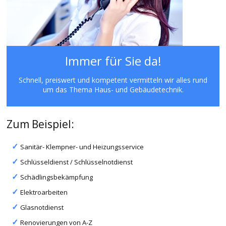
Immer für Sie da!
Schnell, preiswert und kompetent vermitteln wir alles rund
um das Thema Haus- und Gebäudetechnik.
Zum Beispiel:
Sanitär- Klempner- und Heizungsservice
Schlüsseldienst / Schlüsselnotdienst
Schädlingsbekämpfung
Elektroarbeiten
Glasnotdienst
Renovierungen von A-Z