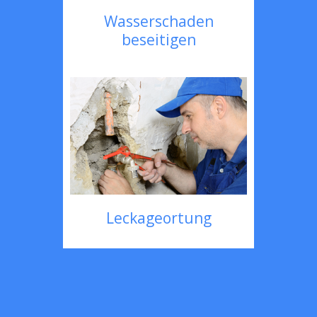
Wasserschaden
beseitigen
Leckageortung