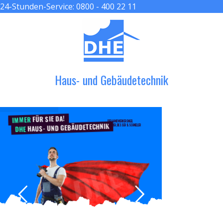
24-Stunden-Service:
0800 - 400 22 11
≡ MENU
Haus- und Gebäudetechnik
FÜR SIE DA!
IMMER
DER HANDWERKER ENGEL
HAUS- UND GEBÄUDETECHNIK
GRÖßER, BESSER & SCHNELLER
DHE