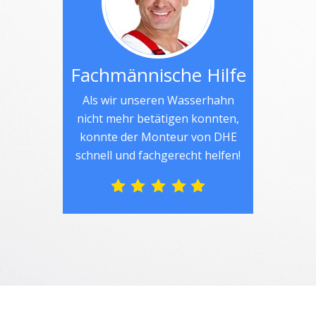
Fachmännische Hilfe
Als wir unseren Wasserhahn
nicht mehr betätigen konnten,
konnte der Monteur von DHE
schnell und fachgerecht helfen!