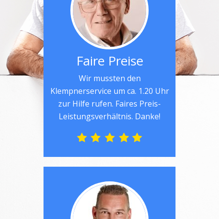
Faire Preise
Wir mussten den
Klempnerservice um ca. 1.20 Uhr
zur Hilfe rufen. Faires Preis-
Leistungsverhältnis. Danke!