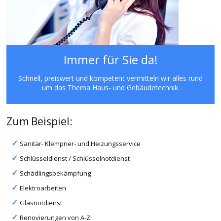
Immer für Sie da!
Schnell, preiswert und kompetent vermitteln wir alles rund
um das Thema Haus- und Gebäudetechnik.
Zum Beispiel:
Sanitär- Klempner- und Heizungsservice
Schlüsseldienst / Schlüsselnotdienst
Schädlingsbekämpfung
Elektroarbeiten
Glasnotdienst
Renovierungen von A-Z