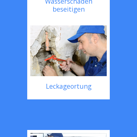
Wasserschaden
beseitigen
Leckageortung