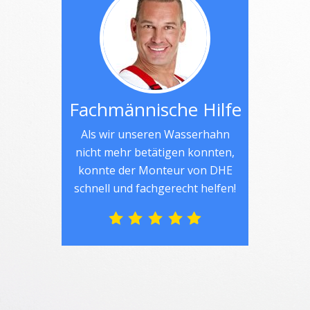
Fachmännische Hilfe
Als wir unseren Wasserhahn
nicht mehr betätigen konnten,
konnte der Monteur von DHE
schnell und fachgerecht helfen!