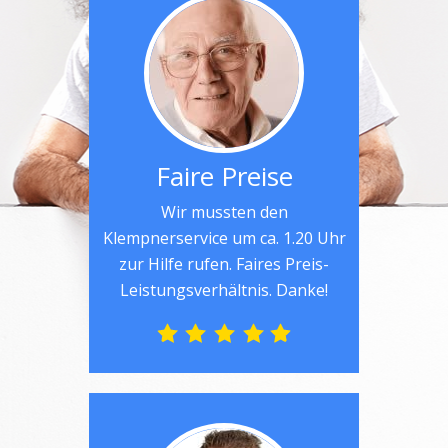
Faire Preise
Wir mussten den
Klempnerservice um ca. 1.20 Uhr
zur Hilfe rufen. Faires Preis-
Leistungsverhältnis. Danke!