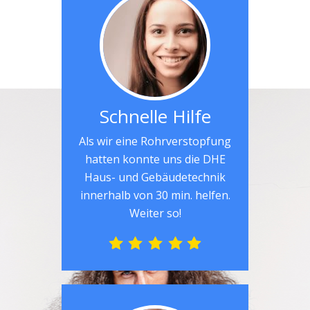
Schnelle Hilfe
Als wir eine Rohrverstopfung
hatten konnte uns die DHE
Haus- und Gebäudetechnik
innerhalb von 30 min. helfen.
Weiter so!