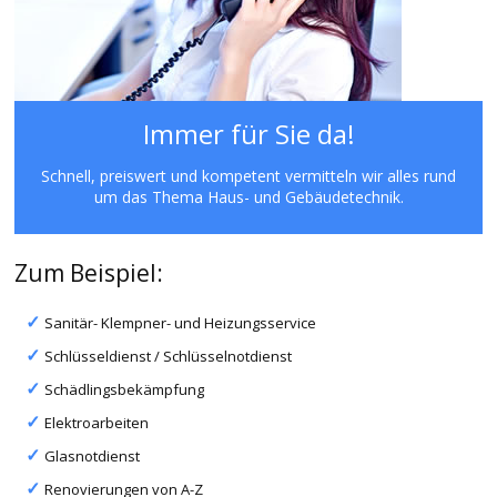
Immer für Sie da!
Schnell, preiswert und kompetent vermitteln wir alles rund
um das Thema Haus- und Gebäudetechnik.
Zum Beispiel:
Sanitär- Klempner- und Heizungsservice
Schlüsseldienst / Schlüsselnotdienst
Schädlingsbekämpfung
Elektroarbeiten
Glasnotdienst
Renovierungen von A-Z