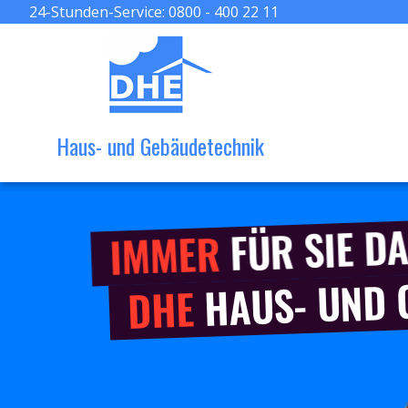
24-Stunden-Service:
0800 - 400 22 11
Haus- und Gebäudetechnik
FÜR SIE DA
IMMER
HAUS- UND
DHE