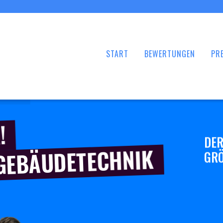
START
BEWERTUNGEN
PRE
!
DER
 GEBÄUDETECHNIK
GRÖ