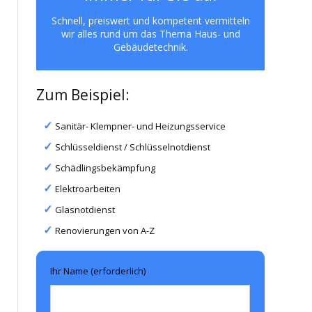
Schnell, preiswert und kompetent vermitteln
wir alles rund um das Thema Haus- und
Gebäudetechnik.
Zum Beispiel:
Sanitär- Klempner- und Heizungsservice
Schlüsseldienst / Schlüsselnotdienst
Schädlingsbekämpfung
Elektroarbeiten
Glasnotdienst
Renovierungen von A-Z
Ihr Name (erforderlich)