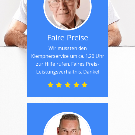
Faire Preise
Wir mussten den
Klempnerservice um ca. 1.20 Uhr
zur Hilfe rufen. Faires Preis-
Leistungsverhältnis. Danke!