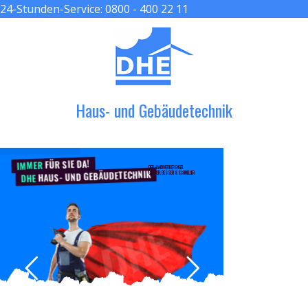
24-Stunden-Service:
0800 - 400 22 11
≡ MENU
Haus- und Gebäudetechnik
FÜR SIE DA!
IMMER
DER HANDWERKER ENGEL
HAUS- UND GEBÄUDETECHNIK
GRÖßER, BESSER & SCHNELLER
DHE