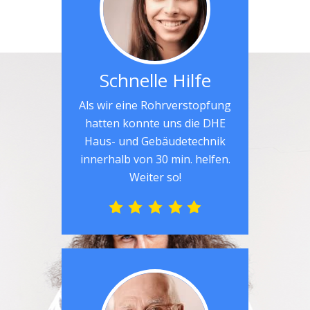
Schnelle Hilfe
Als wir eine Rohrverstopfung
hatten konnte uns die DHE
Haus- und Gebäudetechnik
innerhalb von 30 min. helfen.
Weiter so!