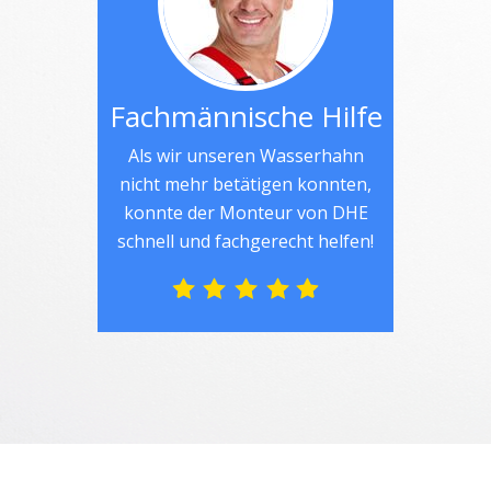
Fachmännische Hilfe
Als wir unseren Wasserhahn
nicht mehr betätigen konnten,
konnte der Monteur von DHE
schnell und fachgerecht helfen!