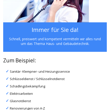
Immer für Sie da!
Schnell, preiswert und kompetent vermitteln wir alles rund
um das Thema Haus- und Gebäudetechnik.
Zum Beispiel:
Sanitär- Klempner- und Heizungsservice
Schlüsseldienst / Schlüsselnotdienst
Schädlingsbekämpfung
Elektroarbeiten
Glasnotdienst
Renovierungen von A-Z