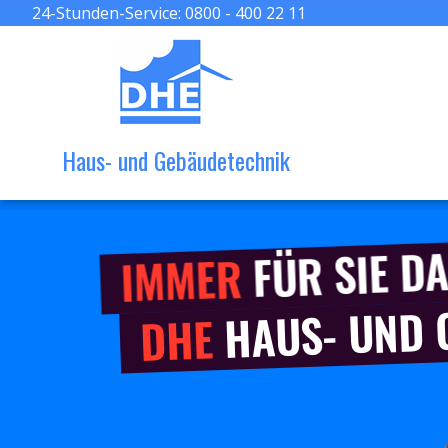
24-Stunden-Service:
0800 - 400 22 11
Haus- und Gebäudetechnik
FÜR SIE DA
IMMER
HAUS- UND
DHE