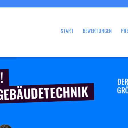
START
BEWERTUNGEN
PRE
!
DER
 GEBÄUDETECHNIK
GRÖ