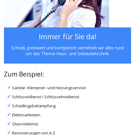
Immer für Sie da!
Schnell, preiswert und kompetent vermitteln wir alles rund
um das Thema Haus- und Gebäudetechnik.
Zum Beispiel:
Sanitär- Klempner- und Heizungsservice
Schlüsseldienst / Schlüsselnotdienst
Schädlingsbekämpfung
Elektroarbeiten
Glasnotdienst
Renovierungen von A-Z