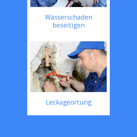
Wasserschaden
beseitigen
Leckageortung