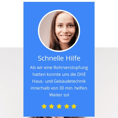
Schnelle Hilfe
Als wir eine Rohrverstopfung
hatten konnte uns die DHE
Haus- und Gebäudetechnik
innerhalb von 30 min. helfen.
Weiter so!