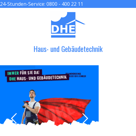
24-Stunden-Service:
0800 - 400 22 11
≡ MENU
Haus- und Gebäudetechnik
FÜR SIE DA!
IMMER
DER HANDWERKER ENGEL
HAUS- UND GEBÄUDETECHNIK
GRÖßER, BESSER & SCHNELLER
DHE