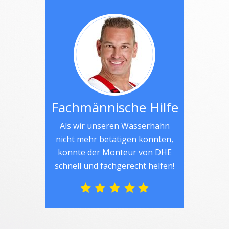
Fachmännische Hilfe
Als wir unseren Wasserhahn
nicht mehr betätigen konnten,
konnte der Monteur von DHE
schnell und fachgerecht helfen!