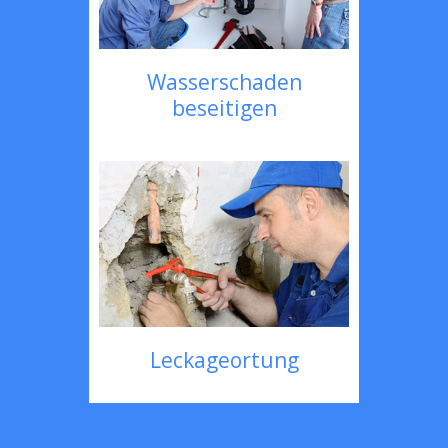
Wasserschaden
beseitigen
Leckageortung