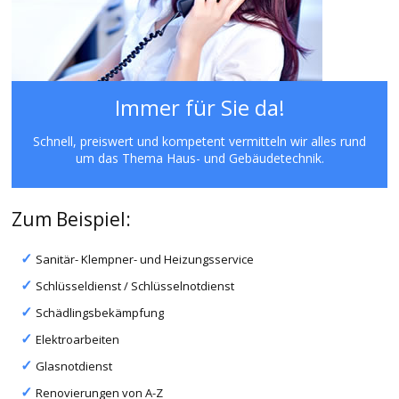
Immer für Sie da!
Schnell, preiswert und kompetent vermitteln wir alles rund
um das Thema Haus- und Gebäudetechnik.
Zum Beispiel:
Sanitär- Klempner- und Heizungsservice
Schlüsseldienst / Schlüsselnotdienst
Schädlingsbekämpfung
Elektroarbeiten
Glasnotdienst
Renovierungen von A-Z