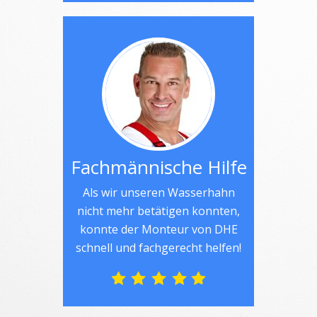
Fachmännische Hilfe
Als wir unseren Wasserhahn
nicht mehr betätigen konnten,
konnte der Monteur von DHE
schnell und fachgerecht helfen!