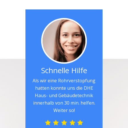
Schnelle Hilfe
Als wir eine Rohrverstopfung
hatten konnte uns die DHE
Haus- und Gebäudetechnik
innerhalb von 30 min. helfen.
Weiter so!