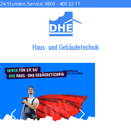
24-Stunden-Service:
0800 - 400 22 11
≡ MENU
Haus- und Gebäudetechnik
FÜR SIE DA!
IMMER
DER HANDWERKER ENGEL
HAUS- UND GEBÄUDETECHNIK
GRÖßER, BESSER & SCHNELLER
DHE