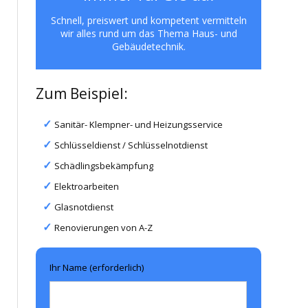
Schnell, preiswert und kompetent vermitteln
wir alles rund um das Thema Haus- und
Gebäudetechnik.
Zum Beispiel:
Sanitär- Klempner- und Heizungsservice
Schlüsseldienst / Schlüsselnotdienst
Schädlingsbekämpfung
Elektroarbeiten
Glasnotdienst
Renovierungen von A-Z
Ihr Name (erforderlich)