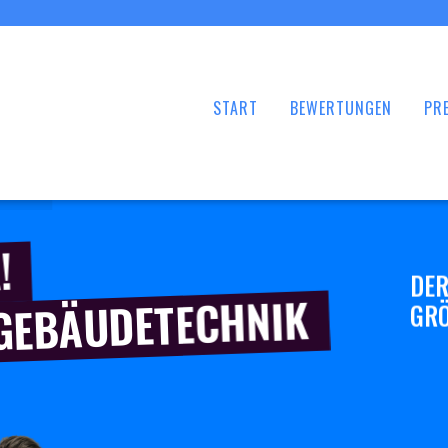
START
BEWERTUNGEN
PRE
!
DER
 GEBÄUDETECHNIK
GRÖ