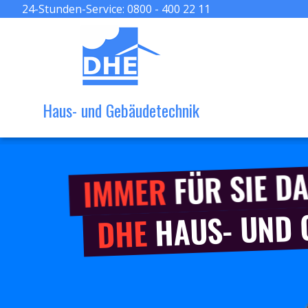
24-Stunden-Service:
0800 - 400 22 11
Haus- und Gebäudetechnik
FÜR SIE DA
IMMER
HAUS- UND
DHE