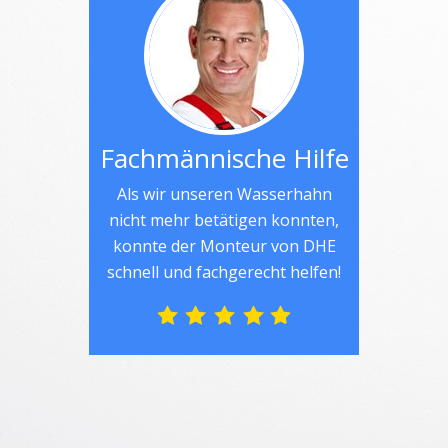
Fachmännische Hilfe
Als wir unseren Wasserhahn
nicht mehr betätigen konnten,
konnte der Monteur von DHE
schnell und fachgerecht helfen!