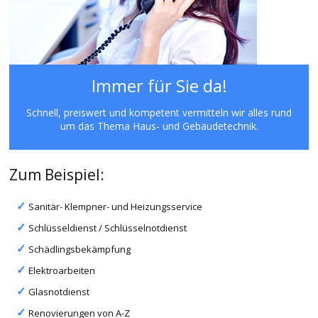
Immer für Sie da!
Schnell, preiswert und kompetent vermitteln wir alles rund
um das Thema Haus- und Gebäudetechnik.
Zum Beispiel:
Sanitär- Klempner- und Heizungsservice
Schlüsseldienst / Schlüsselnotdienst
Schädlingsbekämpfung
Elektroarbeiten
Glasnotdienst
Renovierungen von A-Z