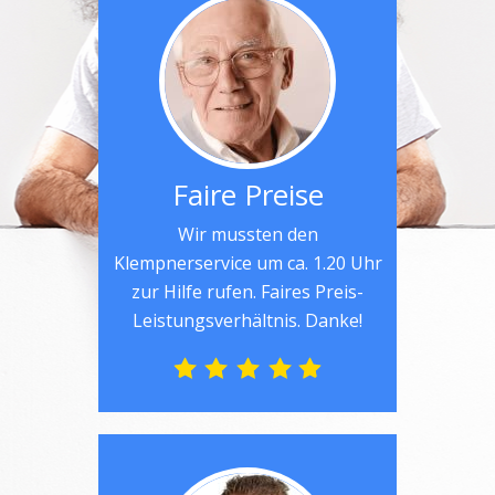
Faire Preise
Wir mussten den
Klempnerservice um ca. 1.20 Uhr
zur Hilfe rufen. Faires Preis-
Leistungsverhältnis. Danke!