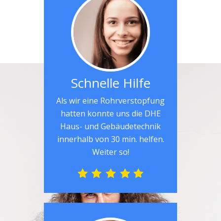
Schnelle Hilfe
Als wir eine Rohrverstopfung
hatten konnte uns die DHE
Haus- und Gebäudetechnik
innerhalb von 30 min. helfen.
Weiter so!