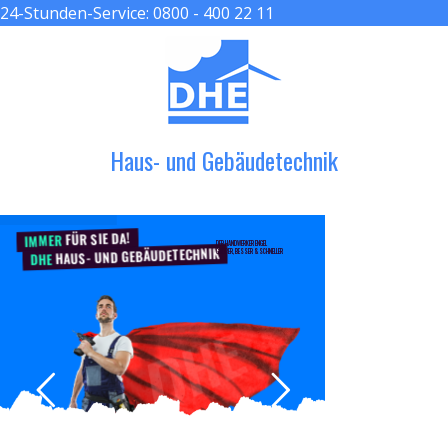
24-Stunden-Service:
0800 - 400 22 11
≡ MENU
Haus- und Gebäudetechnik
FÜR SIE DA!
IMMER
DER HANDWERKER ENGEL
HAUS- UND GEBÄUDETECHNIK
GRÖßER, BESSER & SCHNELLER
DHE