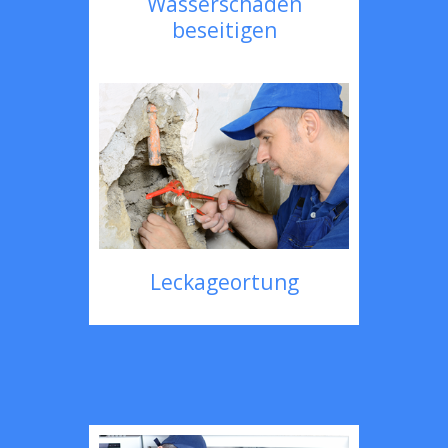
Wasserschaden
beseitigen
Leckageortung