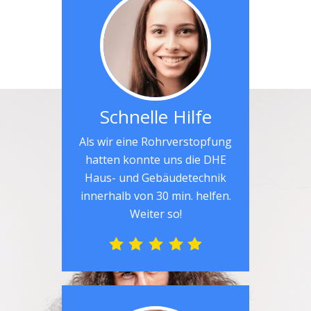
Schnelle Hilfe
Als wir eine Rohrverstopfung
hatten konnte uns die DHE
Haus- und Gebäudetechnik
innerhalb von 30 min. helfen.
Weiter so!