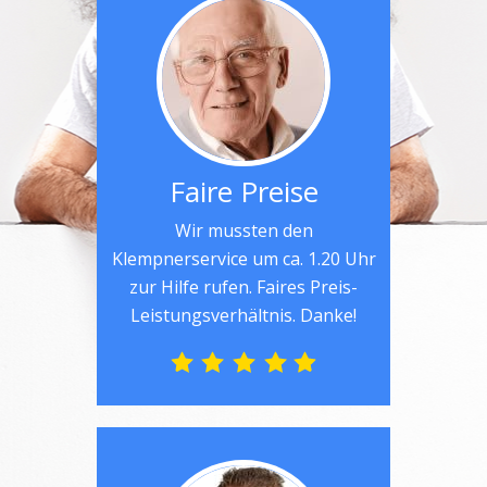
Faire Preise
Wir mussten den
Klempnerservice um ca. 1.20 Uhr
zur Hilfe rufen. Faires Preis-
Leistungsverhältnis. Danke!