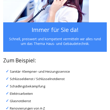
Immer für Sie da!
Schnell, preiswert und kompetent vermitteln wir alles rund
um das Thema Haus- und Gebäudetechnik.
Zum Beispiel:
Sanitär- Klempner- und Heizungsservice
Schlüsseldienst / Schlüsselnotdienst
Schädlingsbekämpfung
Elektroarbeiten
Glasnotdienst
Renovierungen von A-Z