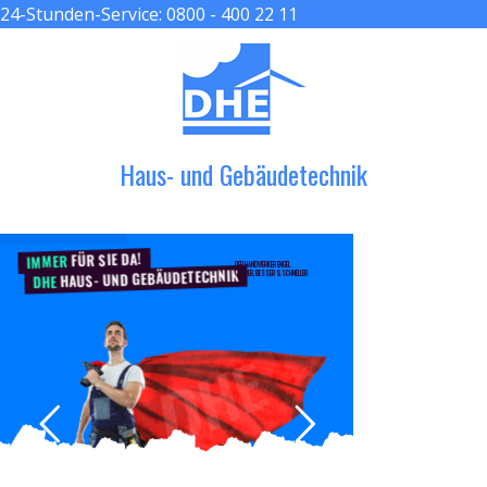
24-Stunden-Service:
0800 - 400 22 11
≡ MENU
Haus- und Gebäudetechnik
FÜR SIE DA!
IMMER
DER HANDWERKER ENGEL
HAUS- UND GEBÄUDETECHNIK
GRÖßER, BESSER & SCHNELLER
DHE