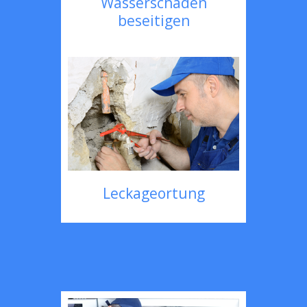
Wasserschaden
beseitigen
Leckageortung