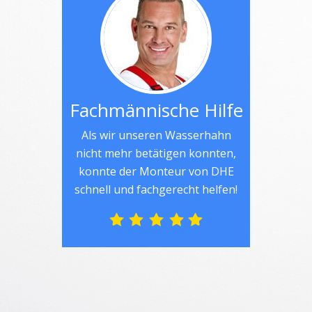
Fachmännische Hilfe
Als wir unseren Wasserhahn
nicht mehr betätigen konnten,
konnte der Monteur von DHE
schnell und fachgerecht helfen!