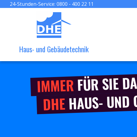
24-Stunden-Service:
0800 - 400 22 11
Haus- und Gebäudetechnik
FÜR SIE DA
IMMER
HAUS- UND
DHE