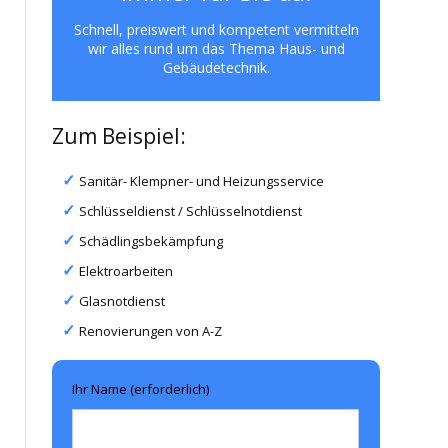
Schnell, preiswert und kompetent vermitteln
wir alles rund um das Thema Haus- und
Gebäudetechnik.
Zum Beispiel:
Sanitär- Klempner- und Heizungsservice
Schlüsseldienst / Schlüsselnotdienst
Schädlingsbekämpfung
Elektroarbeiten
Glasnotdienst
Renovierungen von A-Z
Ihr Name (erforderlich)