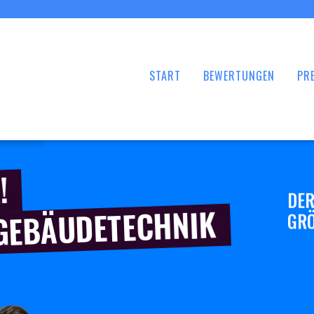
START
BEWERTUNGEN
PRE
!
DER
 GEBÄUDETECHNIK
GRÖ