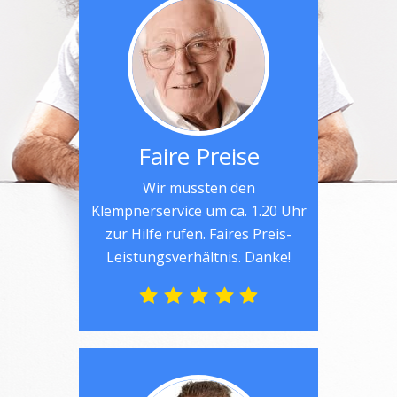
Faire Preise
Wir mussten den
Klempnerservice um ca. 1.20 Uhr
zur Hilfe rufen. Faires Preis-
Leistungsverhältnis. Danke!