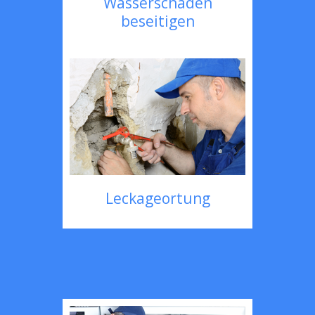
Wasserschaden
beseitigen
Leckageortung