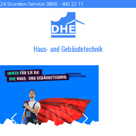
24-Stunden-Service:
0800 - 400 22 11
≡ MENU
Haus- und Gebäudetechnik
FÜR SIE DA!
IMMER
DER HANDWERKER ENGEL
HAUS- UND GEBÄUDETECHNIK
GRÖßER, BESSER & SCHNELLER
DHE