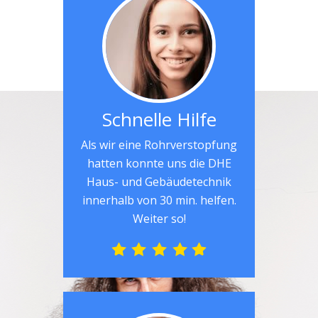
Schnelle Hilfe
Als wir eine Rohrverstopfung
hatten konnte uns die DHE
Haus- und Gebäudetechnik
innerhalb von 30 min. helfen.
Weiter so!