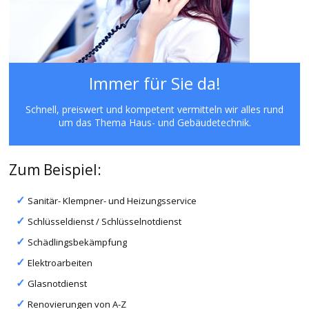
Immer für Sie da!
Schnell, preiswert und kompetent vermitteln wir alles rund
um das Thema Haus- und Gebäudetechnik.
Zum Beispiel:
Sanitär- Klempner- und Heizungsservice
Schlüsseldienst / Schlüsselnotdienst
Schädlingsbekämpfung
Elektroarbeiten
Glasnotdienst
Renovierungen von A-Z