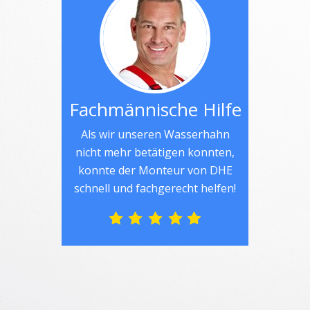
Fachmännische Hilfe
Als wir unseren Wasserhahn
nicht mehr betätigen konnten,
konnte der Monteur von DHE
schnell und fachgerecht helfen!