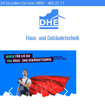
24-Stunden-Service:
0800 - 400 22 11
≡ MENU
Haus- und Gebäudetechnik
FÜR SIE DA!
IMMER
DER HANDWERKER ENGEL
HAUS- UND GEBÄUDETECHNIK
GRÖßER, BESSER & SCHNELLER
DHE