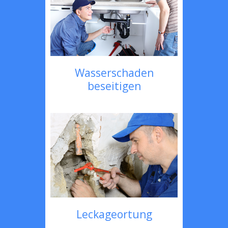
Wasserschaden
beseitigen
Leckageortung