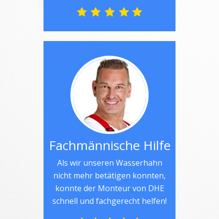
Fachmännische Hilfe
Als wir unseren Wasserhahn
nicht mehr betätigen konnten,
konnte der Monteur von DHE
schnell und fachgerecht helfen!