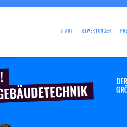
START
BEWERTUNGEN
PRE
!
DER
 GEBÄUDETECHNIK
GRÖ