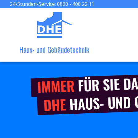
24-Stunden-Service:
0800 - 400 22 11
Haus- und Gebäudetechnik
FÜR SIE DA
IMMER
HAUS- UND
DHE