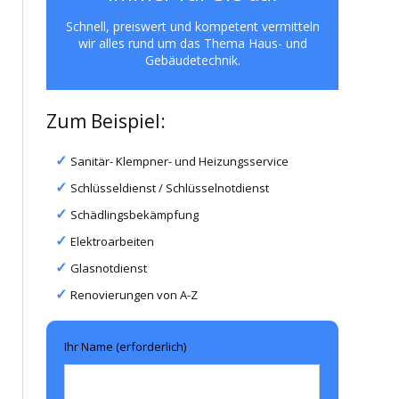
Schnell, preiswert und kompetent vermitteln
wir alles rund um das Thema Haus- und
Gebäudetechnik.
Zum Beispiel:
Sanitär- Klempner- und Heizungsservice
Schlüsseldienst / Schlüsselnotdienst
Schädlingsbekämpfung
Elektroarbeiten
Glasnotdienst
Renovierungen von A-Z
Ihr Name (erforderlich)